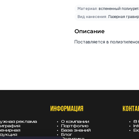
Материал:
вспененный полиурет
Вид нанесения:
Лазерная гравир
Описание
Поставляется в полиэтилено
ИНФОРМАЦИЯ
КОНТА
ужная реклама
О компании
8 
играфия
Портфолио
in
енирная
База знаний
Ек
дукция
Блог