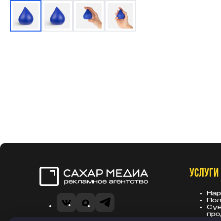
УСЛУГИ
Сахар Медиа
Нар
Пол
VK
MAX
Telegram
Сув
про