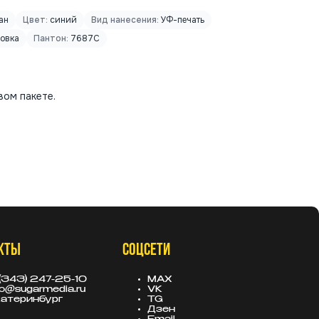
ан
Цвет:
синий
Вид нанесения:
УФ-печать
овка
Пантон:
7687C
вом пакете.
КТЫ
СОЦСЕТИ
(343) 247-25-10
MAX
fo@sugarmedia.ru
VK
атеринбург
TG
Дзен