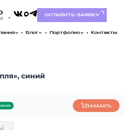
VK
0
Telegram
MAX
ОСТАВИТЬ ЗАЯВКУ
00
пания
Блог
Портфолио
Контакты
пля», синий
ЗАКАЗАТЬ
аличии