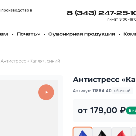
и производство в
8 (343) 247-25-1
пн–пт 9:00–18:
кам
Печать
Сувенирная продукция
Ком
Антистресс «Капля», синий
Антистресс «Ка
Артикул:
11884.40
обычный
от 179,00 ₽
В н