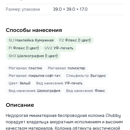
Размер упаковки
39.0 × 39.0 × 17.0
Способы нанесения
SL1
Наклейка бумажная
F2
Флекс (1 цвет)
F1
Флекс (1 цвет)
UV2
УФ-печать
SH3
Шелкография (1 цвет)
Материал:
пластик
Материал:
полиэстер
Материал:
покрытие софт-тач
Спецфильтр:
Выгодно
Цвет:
белый
Вид нанесения:
УФ-печать
Вид нанесения:
Шелкография
Вид нанесения:
Флекс
Описание
Недорогая миниатюрная беспроводная колонка Chubby
порадует владельца аккуратным исполнением и высоким
качеством материалов. Колонка обтянута акустической