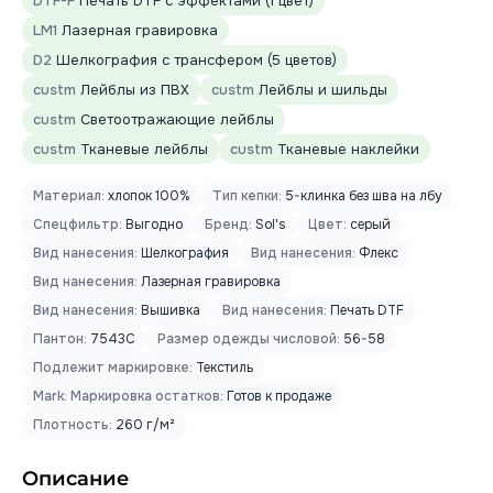
DTF-F
Печать DTF с эффектами (1 цвет)
LM1
Лазерная гравировка
D2
Шелкография с трансфером (5 цветов)
custm
Лейблы из ПВХ
custm
Лейблы и шильды
custm
Светоотражающие лейблы
custm
Тканевые лейблы
custm
Тканевые наклейки
Материал:
хлопок 100%
Тип кепки:
5-клинка без шва на лбу
Спецфильтр:
Выгодно
Бренд:
Sol's
Цвет:
серый
Вид нанесения:
Шелкография
Вид нанесения:
Флекс
Вид нанесения:
Лазерная гравировка
Вид нанесения:
Вышивка
Вид нанесения:
Печать DTF
Пантон:
7543C
Размер одежды числовой:
56-58
Подлежит маркировке:
Текстиль
Mark: Маркировка остатков:
Готов к продаже
Плотность:
260 г/м²
Описание