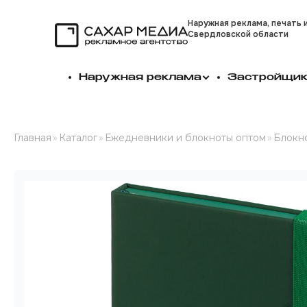
Наружная реклама, печать 
Свердловской области
Сахар Медиа
Наружная реклама
Застройщи
Главная
»
Каталог
»
Ежедневники и блокноты оптом
»
Блокно