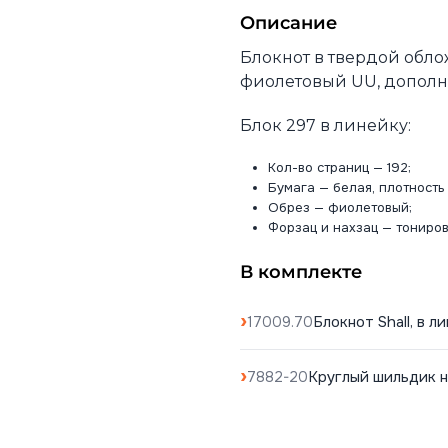
Описание
Блокнот в твердой обло
фиолетовый UU, дополне
Блок 297 в линейку:
Кол-во страниц — 192;
Бумага — белая, плотность 
Обрез — фиолетовый;
Форзац и нахзац — тониро
В комплекте
Блокнот Shall, в 
17009.70
Круглый шильдик н
7882-20