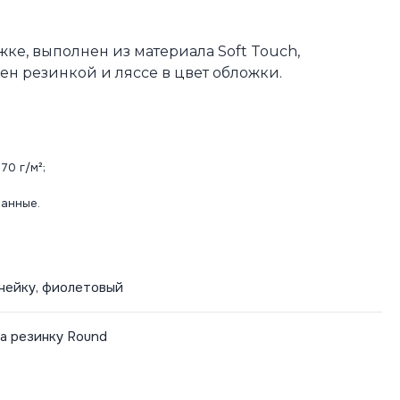
жке, выполнен из материала Soft Touch,
н резинкой и ляссе в цвет обложки.
70 г/м²;
ванные.
линейку, фиолетовый
а резинку Round