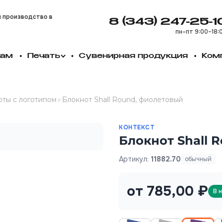
и производство в
8 (343) 247-25-1
пн–пт 9:00–18:
кам
Печать
Сувенирная продукция
Ком
ты с логотипом
»
Блокнот Shall Round, фиолетовый
КОНТЕКСТ
Блокнот Shall 
Артикул:
11882.70
обычный
от 785,00 ₽
В 