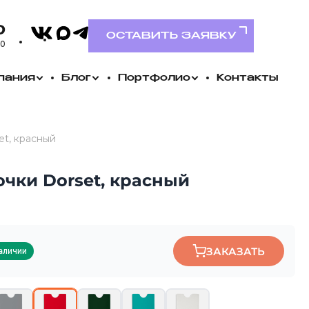
VK
0
MAX
Telegram
ОСТАВИТЬ ЗАЯВКУ
00
пания
Блог
Портфолио
Контакты
et, красный
очки Dorset, красный
ЗАКАЗАТЬ
аличии