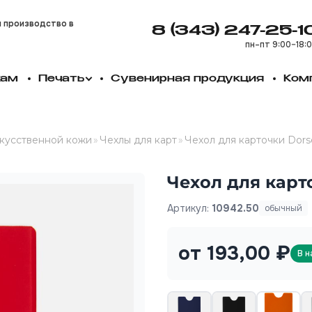
и производство в
8 (343) 247-25-1
пн–пт 9:00–18:
кам
Печать
Сувенирная продукция
Ком
скусственной кожи
»
Чехлы для карт
»
Чехол для карточки Dors
Чехол для карт
Артикул:
10942.50
обычный
от 193,00 ₽
В н