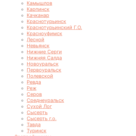
Камышлов
Карпинск
Качканар
Краснотурьинск
Краснотурьинский Г.О.
Красноуфимск
Лесной
Невьянск
Нижние Серги
Нижняя Салда
Новоуральск
Первоуральск
Полевской
Ревда
Реж
Серов
Среднеуральск
Сухой Лог
Сысерть
Сысерть г.о.
Тавда
Туринск