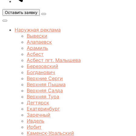
Оставить заявку
Открыть
меню
Закрыть
меню
Наружная реклама
Вывески
Алапаевск
Арамиль
Асбест
Асбест пгт. Малышева
Березовский
Богданович
Верхние Серги
Верхняя Пышма
Верхняя Салда
Верхняя Тура
Дегтярск
Екатеринбург
Заречный
Ивдель
Ирбит
Каменск-Уральский