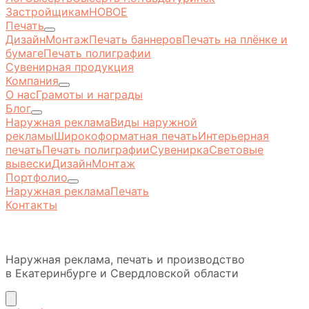
Застройщикам
НОВОЕ
Печать
Дизайн
Монтаж
Печать баннеров
Печать на плёнке и
бумаге
Печать полиграфии
Сувенирная продукция
Компания
О нас
Грамоты и награды
Блог
Наружная реклама
Виды наружной
рекламы
Широкоформатная печать
Интерьерная
печать
Печать полиграфии
Сувенирка
Световые
вывески
Дизайн
Монтаж
Портфолио
Наружная реклама
Печать
Контакты
Наружная реклама, печать и производство
в Екатеринбурге и Свердловской области