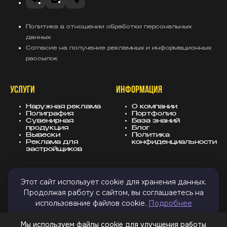
VK
MAX
Telegram
Политика в отношении обработки персональных
данных
Согласие на получение рекламных и информационных
рассылок
УСЛУГИ
ИНФОРМАЦИЯ
Наружная реклама
О компании
Полиграфия
Портфолио
Сувенирная
База знаний
продукция
Блог
Вывески
Политика
Реклама для
конфиденциальности
застройщиков
КОНТАКТЫ
СОЦСЕТИ
Этот сайт использует cookie для хранения данных.
Продолжая работу с сайтом, вы соглашаетесь на
8 (343) 247-25-10
MAX
использование файлов cookie.
Подробнее
info@sugarmedia.ru
VK
Екатеринбург
TG
Дзен
ПРИНЯТЬ И ЗАКРЫТЬ
Мы используем файлы cookie для улучшения работы
Email