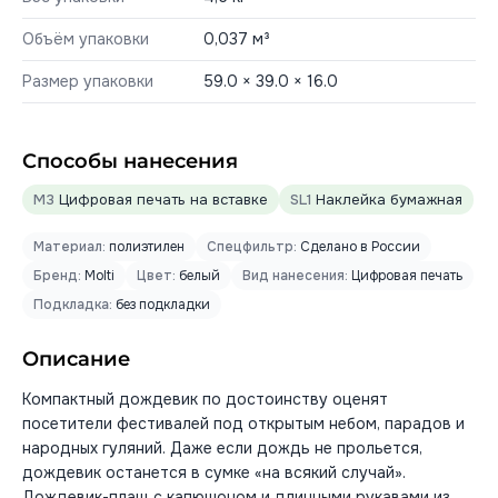
Объём упаковки
0,037 м³
Размер упаковки
59.0 × 39.0 × 16.0
Способы нанесения
M3
Цифровая печать на вставке
SL1
Наклейка бумажная
Материал:
полиэтилен
Спецфильтр:
Сделано в России
Бренд:
Molti
Цвет:
белый
Вид нанесения:
Цифровая печать
Подкладка:
без подкладки
Описание
Компактный дождевик по достоинству оценят
посетители фестивалей под открытым небом, парадов и
народных гуляний. Даже если дождь не прольется,
дождевик останется в сумке «на всякий случай».
Дождевик-плащ с капюшоном и длинными рукавами из