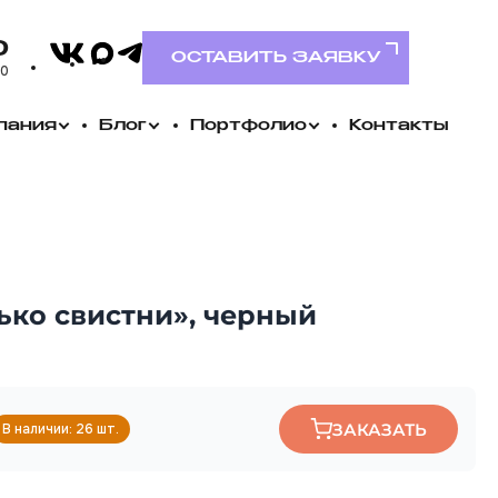
VK
0
MAX
Telegram
ОСТАВИТЬ ЗАЯВКУ
00
пания
Блог
Портфолио
Контакты
ько свистни», черный
ЗАКАЗАТЬ
В наличии: 26 шт.