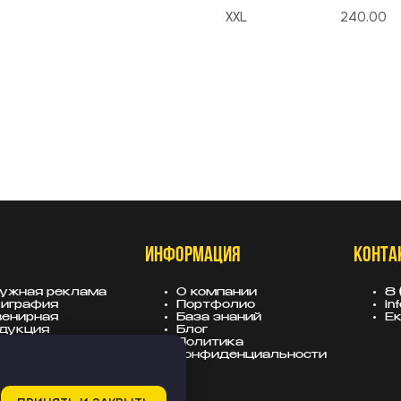
XXL
240.00
ИНФОРМАЦИЯ
КОНТА
ужная реклама
О компании
8 
играфия
Портфолио
in
енирная
База знаний
Ек
дукция
Блог
вески
Политика
лама для
конфиденциальности
тройщиков