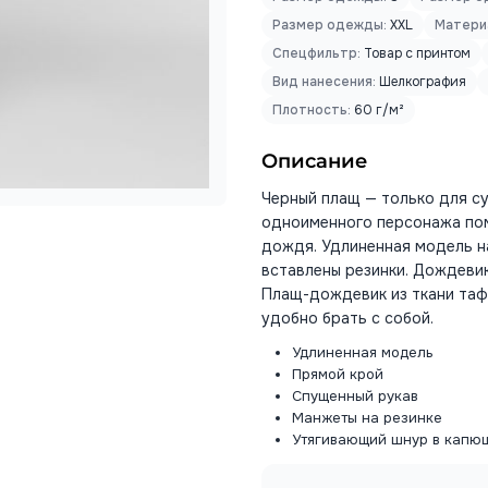
Размер одежды:
XXL
Матери
Спецфильтр:
Товар с принтом
Вид нанесения:
Шелкография
Плотность:
60 г/м²
Описание
Черный плащ — только для с
одноименного персонажа пом
дождя. Удлиненная модель н
вставлены резинки. Дождевик
Плащ-дождевик из ткани таф
удобно брать с собой.
Удлиненная модель
Прямой крой
Спущенный рукав
Манжеты на резинке
Утягивающий шнур в капю