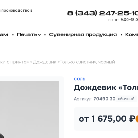
и производство в
8 (343) 247-25-1
пн–пт 9:00–18:
кам
Печать
Сувенирная продукция
Ком
ки с принтом
»
Дождевик «Только свистни», черный
СОЛЬ
Дождевик «Тол
Артикул:
70490.30
обычный
от 1 675,00 ₽