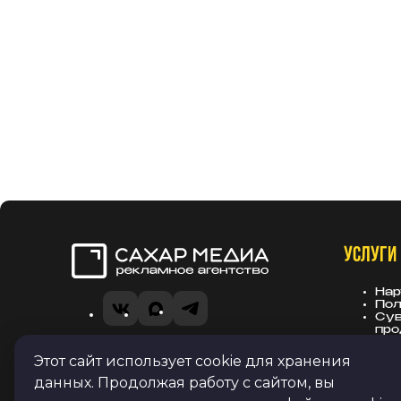
УСЛУГИ
Сахар Медиа
Нар
Пол
VK
MAX
Telegram
Сув
про
Вы
Рек
Этот сайт использует cookie для хранения
Политика в отношении обработки
зас
данных. Продолжая работу с сайтом, вы
персональных данных