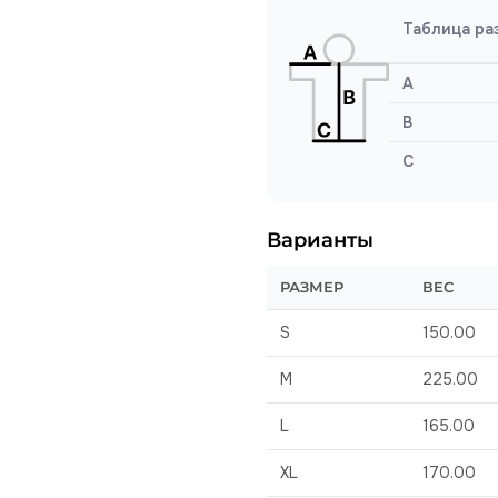
Таблица ра
A
B
C
Варианты
РАЗМЕР
ВЕС
S
150.00
M
225.00
L
165.00
XL
170.00