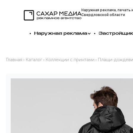
Наружная реклама, печать 
Свердловской области
Сахар Медиа
Наружная реклама
Застройщи
Главная
»
Каталог
»
Коллекции с принтами
»
Плащи-дождеви