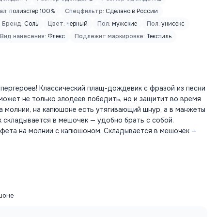
ал:
полиэстер 100%
Спецфильтр:
Сделано в России
Бренд:
Соль
Цвет:
черный
Пол:
мужские
Пол:
унисекс
Вид нанесения:
Флекс
Подлежит маркировке:
Текстиль
упергероев! Классический плащ-дождевик с фразой из песни
ожет не только злодеев победить, но и защитит во время
а молнии, на капюшоне есть утягивающий шнур, а в манжеты
 складывается в мешочек — удобно брать с собой.
фета на молнии с капюшоном. Складывается в мешочек —
шоне