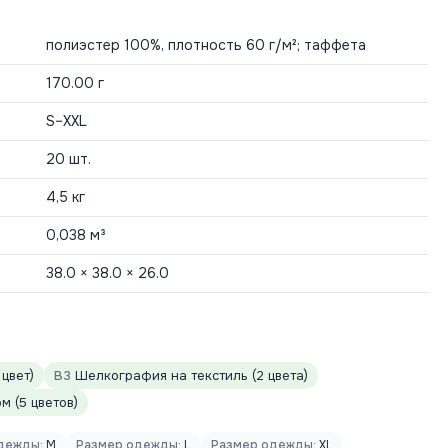
полиэстер 100%, плотность 60 г/м²; таффета
170.00 г
S–XXL
20 шт.
4,5 кг
0,038 м³
38.0 × 38.0 × 26.0
 цвет)
B3
Шелкография на текстиль (2 цвета)
 (5 цветов)
дежды:
M
Размер одежды:
L
Размер одежды:
XL