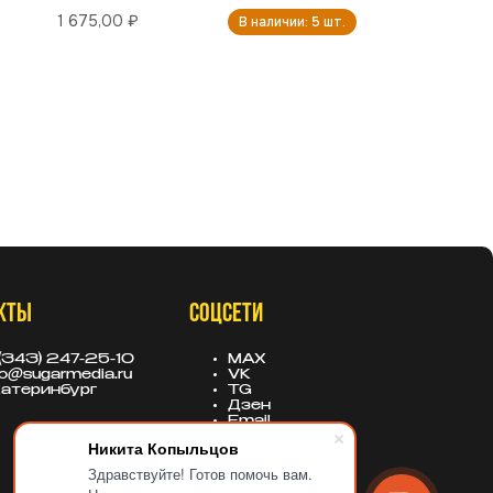
1 675,00 ₽
В наличии: 5 шт.
КТЫ
СОЦСЕТИ
(343) 247-25-10
MAX
fo@sugarmedia.ru
VK
атеринбург
TG
Дзен
Email
Никита Копыльцов
Здравствуйте! Готов помочь вам.