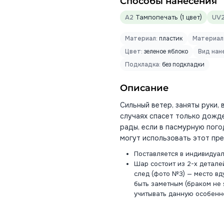
Способы нанесения
A2
Тампопечать (1 цвет)
UV
Материал:
пластик
Материал
Цвет:
зеленое яблоко
Вид нан
Подкладка:
без подкладки
Описание
Сильный ветер, заняты руки, 
случаях спасет только дожде
рады, если в пасмурную пого
могут использовать этот пре
Поставляется в индивидуал
Шар состоит из 2-х детале
след (фото №3) — место вд
быть заметным (браком не 
учитывать данную особенно