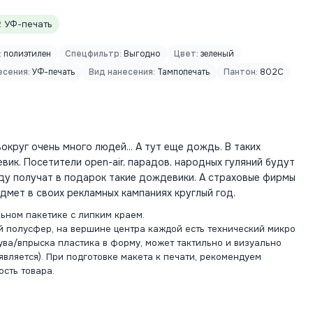
2
УФ-печать
:
полиэтилен
Спецфильтр:
Выгодно
Цвет:
зеленый
есения:
УФ-печать
Вид нанесения:
Тампопечать
Пантон:
802C
вокруг очень много людей... А тут еще дождь. В таких
вик. Посетители open-air, парадов, народных гуляний будут
ду получат в подарок такие дождевики. А страховые фирмы
дмет в своих рекламных кампаниях круглый год.
ьном пакетике с липким краем.
й полусфер, на вершине центра каждой есть технический микро
ува/впрыска пластика в форму, может тактильно и визуально
является). При подготовке макета к печати, рекомендуем
сть товара.