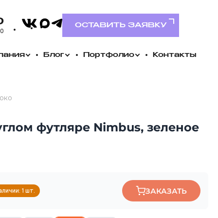
VK
0
MAX
Telegram
ОСТАВИТЬ ЗАЯВКУ
00
пания
Блог
Портфолио
Контакты
локо
глом футляре Nimbus, зеленое
ЗАКАЗАТЬ
аличии: 1 шт.