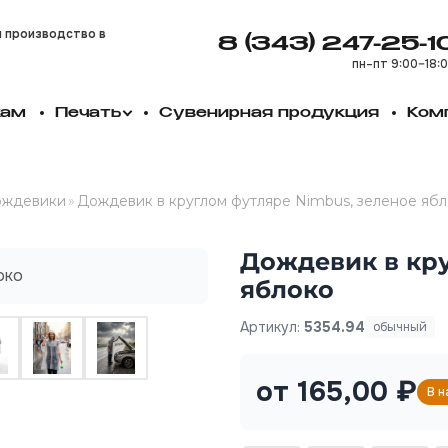
и производство в
8 (343) 247-25-1
пн–пт 9:00–18:
кам
Печать
Сувенирная продукция
Ком
ждевики
»
Дождевик в круглом футляре Nimbus, зеленое яб
Дождевик в кру
яблоко
Артикул:
5354.94
обычный
от 165,00 ₽
В н