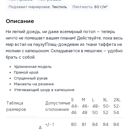
Подлежит маркировке:
Текстиль
Плотность:
60 г/м²
Описание
Ни легкий дождь, ни даже всемирный потоп — теперь
ничто не помешает вашим планам! Действуйте, пока весь
мир встал на паузу!Плащ-дождевик из ткани таффета на
молнии с капюшоном. Складывается в мешочек — удобно
брать с собой.
Удлиненная модель
Прямой крой
Спущенный рукав
Манжеты на резинке
Утягивающий шнур в капюшоне
S
M
L
XL
2XL
Таблица
Допустимые
44-
46-
48-
50-
52-
размеров
отклонения
46
48
50
52
54
+/- 1
80
81
84
84
84
А