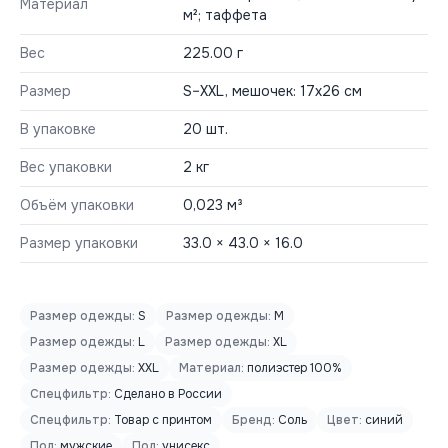
Материал
м²; таффета
Вес
225.00 г
Размер
S–XXL, мешочек: 17х26 см
В упаковке
20 шт.
Вес упаковки
2 кг
Объём упаковки
0,023 м³
Размер упаковки
33.0 × 43.0 × 16.0
Размер одежды:
S
Размер одежды:
M
Размер одежды:
L
Размер одежды:
XL
Размер одежды:
XXL
Материал:
полиэстер 100%
Спецфильтр:
Сделано в России
Спецфильтр:
Товар с принтом
Бренд:
Соль
Цвет:
синий
Пол:
мужские
Пол:
унисекс