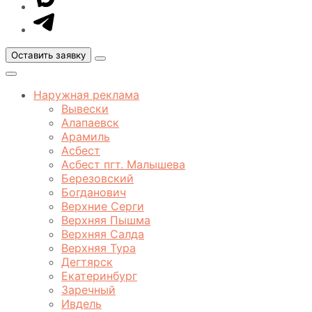
MAX
Оставить заявку
Открыть
меню
Закрыть
меню
Наружная реклама
Вывески
Алапаевск
Арамиль
Асбест
Асбест пгт. Малышева
Березовский
Богданович
Верхние Серги
Верхняя Пышма
Верхняя Салда
Верхняя Тура
Дегтярск
Екатеринбург
Заречный
Ивдель