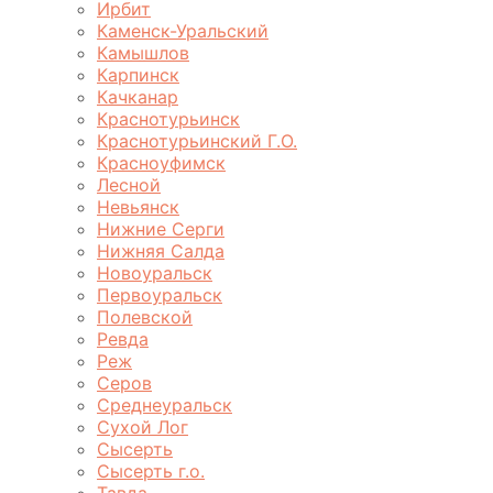
Ирбит
Каменск-Уральский
Камышлов
Карпинск
Качканар
Краснотурьинск
Краснотурьинский Г.О.
Красноуфимск
Лесной
Невьянск
Нижние Серги
Нижняя Салда
Новоуральск
Первоуральск
Полевской
Ревда
Реж
Серов
Среднеуральск
Сухой Лог
Сысерть
Сысерть г.о.
Тавда