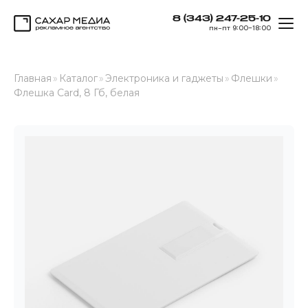
8 (343) 247-25-10
ОТК
пн–пт 9:00–18:00
Сахар Медиа
Главная
»
Каталог
»
Электроника и гаджеты
»
Флешки
»
Флешка Card, 8 Гб, белая