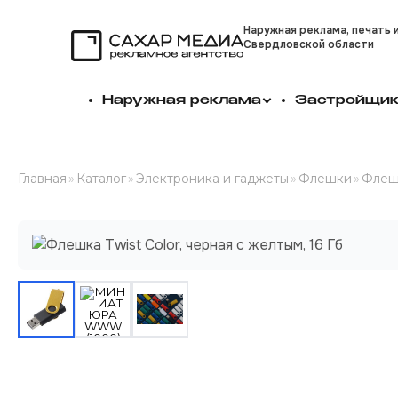
Наружная реклама, печать 
Свердловской области
Сахар Медиа
Наружная реклама
Застройщи
Главная
»
Каталог
»
Электроника и гаджеты
»
Флешки
»
Флешк