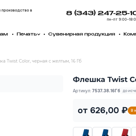
и производство в
8 (343) 247-25-1
пн–пт 9:00–18:
кам
Печать
Сувенирная продукция
Ком
а Twist Color, черная с желтым, 16 Гб
Флешка Twist Co
Артикул:
7537.38.16Гб
до исч
от 626,00 ₽
В 