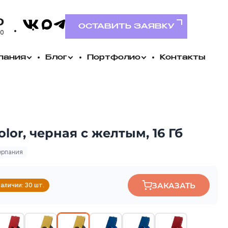
VK
0
MAX
Telegram
ОСТАВИТЬ ЗАЯВКУ
00
пания
Блог
Портфолио
Контакты
lor, черная с желтым, 16 Гб
ерпания
ЗАКАЗАТЬ
наличии: 30 шт.