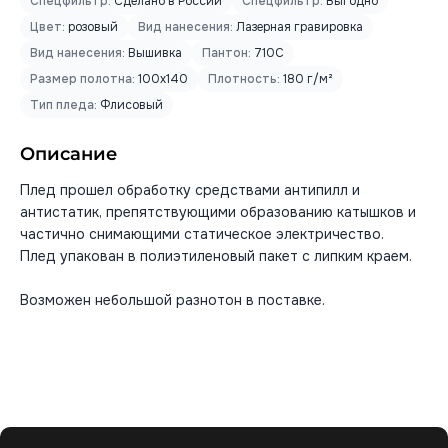
Спецфильтр:
Сделано в России
Спецфильтр:
Выгодно
Цвет:
розовый
Вид нанесения:
Лазерная гравировка
Вид нанесения:
Вышивка
Пантон:
710C
Размер полотна:
100x140
Плотность:
180 г/м²
Тип пледа:
Флисовый
Описание
Плед прошел обработку средствами антипилл и
антистатик, препятствующими образованию катышков и
частично снимающими статическое электричество.
Плед упакован в полиэтиленовый пакет с липким краем.
Возможен небольшой разнотон в поставке.