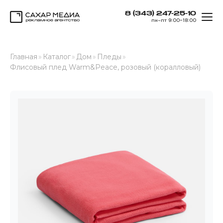
8 (343) 247-25-10
ОТК
пн–пт 9:00–18:00
Сахар Медиа
Главная
»
Каталог
»
Дом
»
Пледы
»
Флисовый плед Warm&Peace, розовый (коралловый)