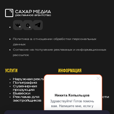
Сахар Медиа
VK
MAX
Telegram
Политика в отношении обработки персональных
данных
Согласие на получение рекламных и информационных
рассылок
УСЛУГИ
ИНФОРМАЦИЯ
Наружная реклама
О компании
Полиграфия
Портфолио
Сувенирная
База знаний
продукция
Блог
Вывески
Политика
Никита Копыльцов
Реклама для
конфиденциальности
Здравствуйте! Готов помочь
застройщиков
вам. Напишите мне, если у
вас появятся вопросы.