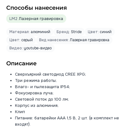
Способы нанесения
LM2
Лазерная гравировка
Материал:
алюминий
Бренд:
Stride
Цвет:
синий
Цвет:
серый
Вид нанесения:
Лазерная гравировка
Видео:
youtube-видео
Описание
Сверхъяркий светодиод CREE XPG;
Три режима работы;
Влаго- и пылезащита IP54;
Фокусировка луча;
Световой поток до 100 лм;
Корпус из алюминия;
Клип
Питание: батарейки ААА 1,5 В, 2 шт. (в комплект не
входят).