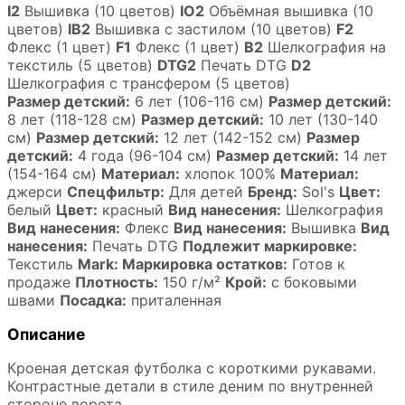
I2
Вышивка (10 цветов)
IO2
Объёмная вышивка (10
цветов)
IB2
Вышивка с застилом (10 цветов)
F2
Флекс (1 цвет)
F1
Флекс (1 цвет)
B2
Шелкография на
текстиль (5 цветов)
DTG2
Печать DTG
D2
Шелкография с трансфером (5 цветов)
Размер детский:
6 лет (106-116 см)
Размер детский:
8 лет (118-128 см)
Размер детский:
10 лет (130-140
см)
Размер детский:
12 лет (142-152 см)
Размер
детский:
4 года (96-104 см)
Размер детский:
14 лет
(154-164 см)
Материал:
хлопок 100%
Материал:
джерси
Спецфильтр:
Для детей
Бренд:
Sol's
Цвет:
белый
Цвет:
красный
Вид нанесения:
Шелкография
Вид нанесения:
Флекс
Вид нанесения:
Вышивка
Вид
нанесения:
Печать DTG
Подлежит маркировке:
Текстиль
Mark: Маркировка остатков:
Готов к
продаже
Плотность:
150 г/м²
Крой:
с боковыми
швами
Посадка:
приталенная
Описание
Кроеная детская футболка с короткими рукавами.
Контрастные детали в стиле деним по внутренней
стороне ворота.