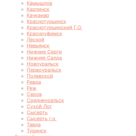
Камышлов
Карпинск
Качканар
Краснотурьинск
Краснотурьинский Г.О.
Красноуфимск
Лесной
Невьянск
Нижние Серги
Нижняя Салда
Новоуральск
Первоуральск
Полевской
Ревда
Реж
Серов
Среднеуральск
Сухой Лог
Сысерть
Сысерть г.о.
Тавда
Туринск