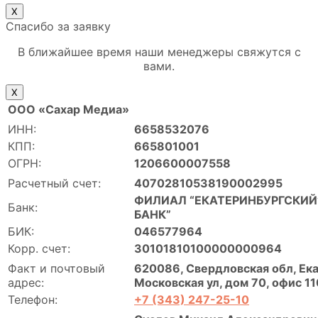
Х
Спасибо за заявку
В ближайшее время наши менеджеры свяжутся с
вами.
Х
ООО «Сахар Медиа»
ИНН:
6658532076
КПП:
665801001
ОГРН:
1206600007558
Расчетный счет:
40702810538190002995
ФИЛИАЛ “ЕКАТЕРИНБУРГСКИЙ”
Банк:
БАНК”
БИК:
046577964
Корр. счет:
30101810100000000964
Факт и почтовый
620086, Свердловская обл, Ека
адрес:
Московская ул, дом 70, офис 11
Телефон:
+7 (343) 247-25-10