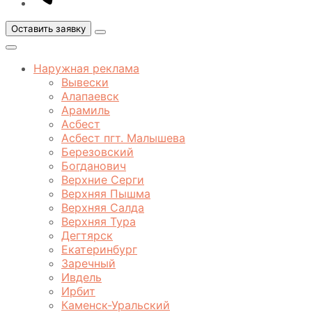
Оставить заявку
Открыть
меню
Закрыть
меню
Наружная реклама
Вывески
Алапаевск
Арамиль
Асбест
Асбест пгт. Малышева
Березовский
Богданович
Верхние Серги
Верхняя Пышма
Верхняя Салда
Верхняя Тура
Дегтярск
Екатеринбург
Заречный
Ивдель
Ирбит
Каменск-Уральский