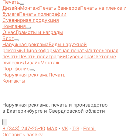
Печать
Дизайн
Монтаж
Печать баннеров
Печать на плёнке и
бумаге
Печать полиграфии
Сувенирная продукция
Компания
О нас
Грамоты и награды
Блог
Наружная реклама
Виды наружной
рекламы
Широкоформатная печать
Интерьерная
печать
Печать полиграфии
Сувенирка
Световые
вывески
Дизайн
Монтаж
Портфолио
Наружная реклама
Печать
Контакты
Наружная реклама, печать и производство
в Екатеринбурге и Свердловской области
8 (343) 247-25-10
MAX
·
VK
·
TG
·
Email
Оставить заявку