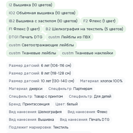
I2
Вышивка (10 цветов)
IO2
Объёмная вышивка (10 цветов)
IB2
Вышивка с застилом (10 цветов)
F2
Флекс (1 цвет)
F1
Флекс (1 цвет)
B2
Шелкография на текстиль (5 цветов)
DTG1
Печать DTG
custm
Лейблы из ПВХ
custm
Светоотражающие лейблы
custm
Тканевые лейблы
custm
Тканевые наклейки
Размер детский:
6 лет (106-116 см)
Размер детский:
8 лет (118-128 см)
Размер детский:
10 лет (130-140 см)
Материал:
хлопок 100%
Материал:
джерси
Спецфильтр:
Партнерам
Спецфильтр:
Товар с принтом
Спецфильтр:
Для детей
Бренд:
Принтэссенция
Цвет:
белый
Вид нанесения:
Шелкография
Вид нанесения:
Флекс
Вид нанесения:
Вышивка
Вид нанесения:
Печать DTG
Подлежит маркировке:
Текстиль