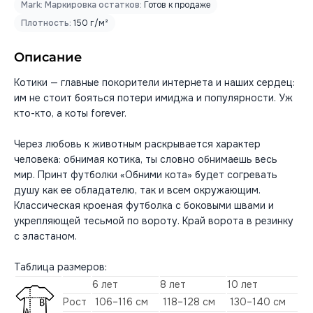
Mark: Маркировка остатков:
Готов к продаже
Плотность:
150 г/м²
Описание
Котики — главные покорители интернета и наших сердец:
им не стоит бояться потери имиджа и популярности. Уж
кто-кто, а коты forever.
Через любовь к животным раскрывается характер
человека: обнимая котика, ты словно обнимаешь весь
мир. Принт футболки «Обними кота» будет согревать
душу как ее обладателю, так и всем окружающим.
Классическая кроеная футболка с боковыми швами и
укрепляющей тесьмой по вороту. Край ворота в резинку
с эластаном.
Таблица размеров:
6 лет
8 лет
10 лет
Рост
106–116 см
118–128 см
130–140 см