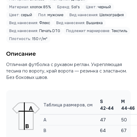
Материал:
хлопок 85%
Бренд:
Sol's
Цвет:
черный
Цвет:
серый
Пол:
мужские
Вид нанесения:
Шелкография
Вид нанесения:
Флекс
Вид нанесения:
Вышивка
Вид нанесения:
Печать DTG
Подлежит маркировке:
Текстиль
Плотность:
150 г/м²
Описание
Отличная футболка с рукавом реглан. Укрепляющая
тесьма по вороту, край ворота — резинка с эластаном.
Без боковых швов.
S
M
Таблица размеров, см
42-44
44-46
A
47
50
B
64
67