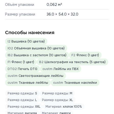
Объём упаковки
0,062 м³
Размер упаковки
36.0 × 54.0 × 32.0
Способы нанесения
I2
Вышивка (10 цветов)
IO2
Объёмная вышивка (10 цветов)
IB2
Вышивка с застилом (10 цветов)
F2
Флекс (1 цвет)
F1
Флекс (1 цвет)
B2
Шелкография на текстиль (5 цветов)
DTG2
Печать DTG
custm
Лейблы из ПВХ
custm
Светоотражающие лейблы
custm
Тканевые лейблы
custm
Тканевые наклейки
Размер одежды:
S
Размер одежды:
M
Размер одежды:
L
Размер одежды:
XL
Размер одежды:
XXL
Материал:
хлопок 100%
Материал:
вискоза
Материал:
джерси