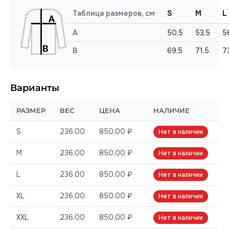
Таблица размеров, см
S
M
L
A
50,5
53,5
5
B
69,5
71,5
7
Варианты
РАЗМЕР
ВЕС
ЦЕНА
НАЛИЧИЕ
S
236.00
850,00 ₽
Нет в наличии
M
236.00
850,00 ₽
Нет в наличии
L
236.00
850,00 ₽
Нет в наличии
XL
236.00
850,00 ₽
Нет в наличии
XXL
236.00
850,00 ₽
Нет в наличии