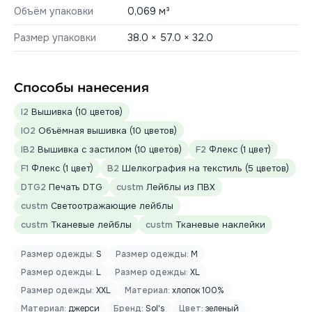
Объём упаковки
0,069 м³
Размер упаковки
38.0 × 57.0 × 32.0
Способы нанесения
I2
Вышивка (10 цветов)
IO2
Объёмная вышивка (10 цветов)
IB2
Вышивка с застилом (10 цветов)
F2
Флекс (1 цвет)
F1
Флекс (1 цвет)
B2
Шелкография на текстиль (5 цветов)
DTG2
Печать DTG
custm
Лейблы из ПВХ
custm
Светоотражающие лейблы
custm
Тканевые лейблы
custm
Тканевые наклейки
Размер одежды:
S
Размер одежды:
M
Размер одежды:
L
Размер одежды:
XL
Размер одежды:
XXL
Материал:
хлопок 100%
Материал:
джерси
Бренд:
Sol's
Цвет:
зеленый