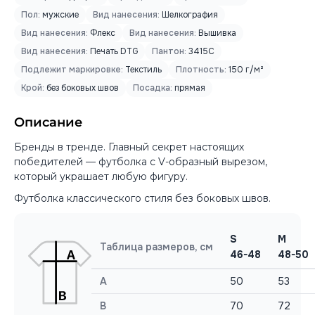
Пол:
мужские
Вид нанесения:
Шелкография
Вид нанесения:
Флекс
Вид нанесения:
Вышивка
Вид нанесения:
Печать DTG
Пантон:
3415C
Подлежит маркировке:
Текстиль
Плотность:
150 г/м²
Крой:
без боковых швов
Посадка:
прямая
Описание
Бренды в тренде. Главный секрет настоящих
победителей — футболка с V-образный вырезом,
который украшает любую фигуру.
Футболка классического стиля без боковых швов.
S
M
Таблица размеров, см
46-48
48-50
A
50
53
B
70
72