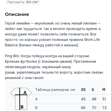
Плотность:
150 г/м²
Описание
Герой линейки — неуклюжий, но очень милый пингвин —
любит как трудиться, так и весело проводить время, а
иногда даже может позволить себе полениться. Все
просто: он хорошо усвоил полезные правила Work Life
Balance (баланс между работой и жизнью).
Ping Win. Когда победа всегда на вашей стороне.
Кроеная футболка (с боковыми швами). Приталенная
облегающая модель, зауженный книзу
рукав, укрепляющая тесьма по вороту, воротник связан
резинкой с эластаном.
Таблица размеров, см
XS
S
M
A
45
48
51
B
66
70
72