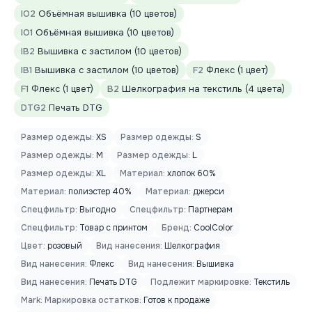
IO2
Объёмная вышивка (10 цветов)
IO1
Объёмная вышивка (10 цветов)
IB2
Вышивка с застилом (10 цветов)
IB1
Вышивка с застилом (10 цветов)
F2
Флекс (1 цвет)
F1
Флекс (1 цвет)
B2
Шелкография на текстиль (4 цвета)
DTG2
Печать DTG
Размер одежды:
XS
Размер одежды:
S
Размер одежды:
M
Размер одежды:
L
Размер одежды:
XL
Материал:
хлопок 60%
Материал:
полиэстер 40%
Материал:
джерси
Спецфильтр:
Выгодно
Спецфильтр:
Партнерам
Спецфильтр:
Товар с принтом
Бренд:
CoolColor
Цвет:
розовый
Вид нанесения:
Шелкография
Вид нанесения:
Флекс
Вид нанесения:
Вышивка
Вид нанесения:
Печать DTG
Подлежит маркировке:
Текстиль
Mark: Маркировка остатков:
Готов к продаже