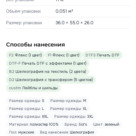
Объём упаковки
0,051 м³
Размер упаковки
36.0 × 55.0 × 26.0
Способы нанесения
F2
Флекс (1 цвет)
F1
Флекс (1 цвет)
DTF3
Печать DTF
DTF-F
Печать DTF с эффектами (1 цвет)
B2
Шелкография на текстиль (2 цвета)
D2
Шелкография с трансфером (5 цветов)
custm
Лейблы и шильды
Размер одежды:
S
Размер одежды:
M
Размер одежды:
L
Размер одежды:
XL
Размер одежды:
XXL
Размер одежды:
3XL
Материал:
полиэстер 100%
Бренд:
Sol's
Цвет:
зеленый
Пол:
мужские
Вид нанесения:
Шелкография