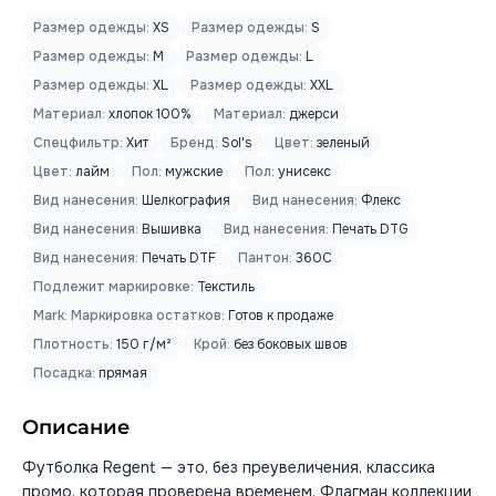
Размер одежды:
XS
Размер одежды:
S
Размер одежды:
M
Размер одежды:
L
Размер одежды:
XL
Размер одежды:
XXL
Материал:
хлопок 100%
Материал:
джерси
Спецфильтр:
Хит
Бренд:
Sol's
Цвет:
зеленый
Цвет:
лайм
Пол:
мужские
Пол:
унисекс
Вид нанесения:
Шелкография
Вид нанесения:
Флекс
Вид нанесения:
Вышивка
Вид нанесения:
Печать DTG
Вид нанесения:
Печать DTF
Пантон:
360C
Подлежит маркировке:
Текстиль
Mark: Маркировка остатков:
Готов к продаже
Плотность:
150 г/м²
Крой:
без боковых швов
Посадка:
прямая
Описание
Футболка Regent — это, без преувеличения, классика
промо, которая проверена временем. Флагман коллекции