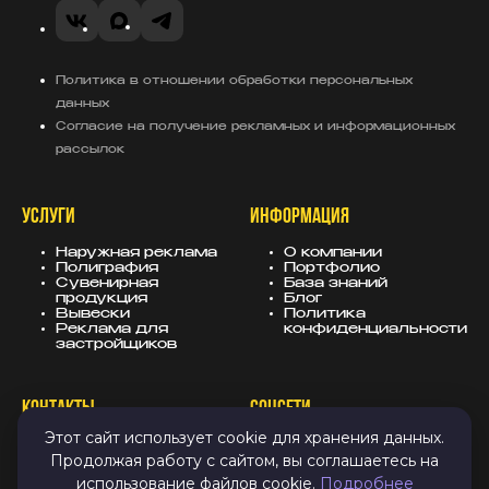
VK
MAX
Telegram
Политика в отношении обработки персональных
данных
Согласие на получение рекламных и информационных
рассылок
УСЛУГИ
ИНФОРМАЦИЯ
Наружная реклама
О компании
Полиграфия
Портфолио
Сувенирная
База знаний
продукция
Блог
Вывески
Политика
Реклама для
конфиденциальности
застройщиков
КОНТАКТЫ
СОЦСЕТИ
Этот сайт использует cookie для хранения данных.
8 (343) 247-25-10
MAX
Продолжая работу с сайтом, вы соглашаетесь на
info@sugarmedia.ru
VK
Екатеринбург
TG
использование файлов cookie.
Подробнее