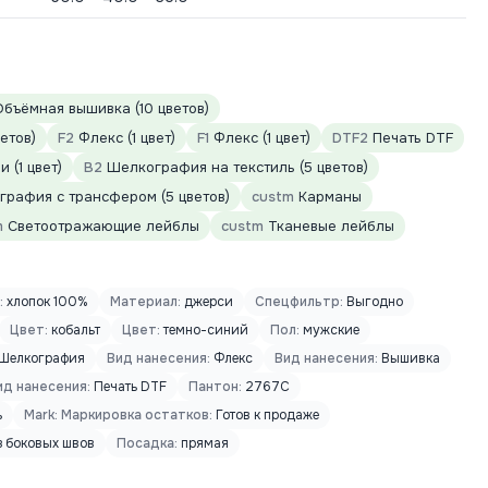
бъёмная вышивка (10 цветов)
етов)
F2
Флекс (1 цвет)
F1
Флекс (1 цвет)
DTF2
Печать DTF
 (1 цвет)
B2
Шелкография на текстиль (5 цветов)
рафия с трансфером (5 цветов)
custm
Карманы
m
Светоотражающие лейблы
custm
Тканевые лейблы
:
хлопок 100%
Материал:
джерси
Спецфильтр:
Выгодно
Цвет:
кобальт
Цвет:
темно-синий
Пол:
мужские
Шелкография
Вид нанесения:
Флекс
Вид нанесения:
Вышивка
ид нанесения:
Печать DTF
Пантон:
2767C
ь
Mark: Маркировка остатков:
Готов к продаже
з боковых швов
Посадка:
прямая