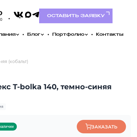
VK
0
MAX
Telegram
ОСТАВИТЬ ЗАЯВКУ
00
пания
Блог
Портфолио
Контакты
няя (кобальт)
кс T-bolka 140, темно-синяя
ия
ЗАКАЗАТЬ
наличии