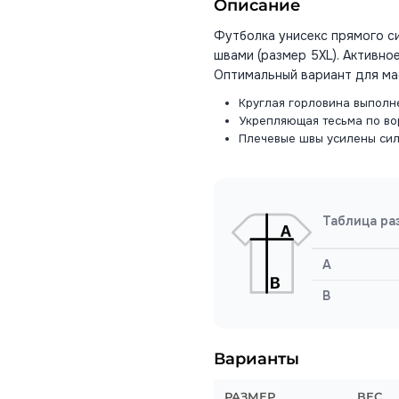
Описание
Футболка унисекс прямого си
швами (размер 5XL). Активно
Оптимальный вариант для ма
Круглая горловина выполне
Укрепляющая тесьма по во
Плечевые швы усилены си
Таблица ра
A
B
Варианты
РАЗМЕР
ВЕС