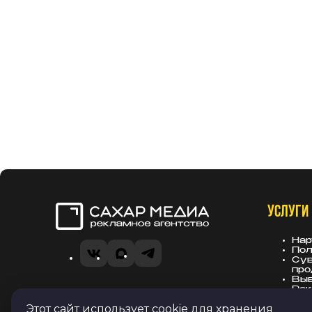
УСЛУГИ
Сахар Медиа
Нар
Пол
VK
MAX
Telegram
Сув
про
Вы
Рек
Политика в отношении обработки
зас
Этот сайт использует cookie для хранения