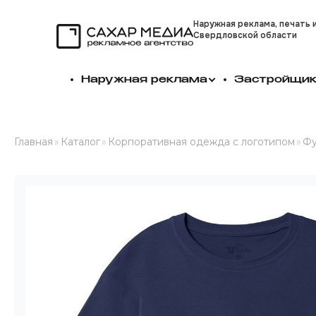
Наружная реклама, печать 
Свердловской области
Сахар Медиа
Наружная реклама
Застройщи
Главная
»
Каталог
»
Корпоративная одежда с логотипом
»
Фу