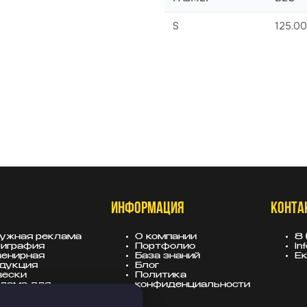
S
125.00
ИНФОРМАЦИЯ
КОНТА
ужная реклама
О компании
8 
играфия
Портфолио
in
енирная
База знаний
Ек
дукция
Блог
вески
Политика
лама для
конфиденциальности
тройщиков