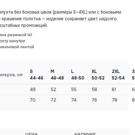
луэта без боковых швов (размеры S–4XL) или с боковыми
е крашение полотна — изделие сохраняет цвет надолго.
сштабных промоакций.
на резинкой 1х1
роту изнутри
ликоновой лентой
S
M
L
XL
2XL
3
змеров, см
44-46
46-48
48-50
50-52
52-54
5
49
52
55
58
61
6
70
72
74
76
78
8
ЦЕНА
НАЛИЧИЕ