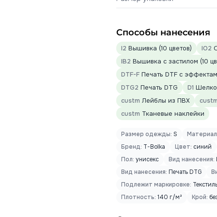
Способы нанесения
I2
Вышивка (10 цветов)
IO2
О
IB2
Вышивка с застилом (10 цв
DTF-F
Печать DTF с эффектами
DTG2
Печать DTG
D1
Шелког
custm
Лейблы из ПВХ
cust
custm
Тканевые наклейки
Размер одежды:
S
Материал
Бренд:
T-Bolka
Цвет:
синий
Пол:
унисекс
Вид нанесения:
Вид нанесения:
Печать DTG
В
Подлежит маркировке:
Текстил
Плотность:
140 г/м²
Крой:
бе