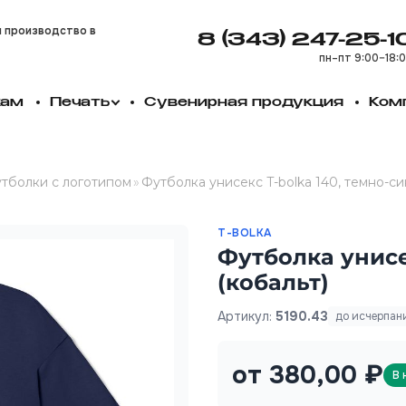
и производство в
8 (343) 247-25-1
пн–пт 9:00–18:
кам
Печать
Сувенирная продукция
Ком
тболки с логотипом
»
Футболка унисекс T-bolka 140, темно-си
T-BOLKA
Футболка унисе
(кобальт)
Артикул:
5190.43
до исчерпан
от 380,00 ₽
В 