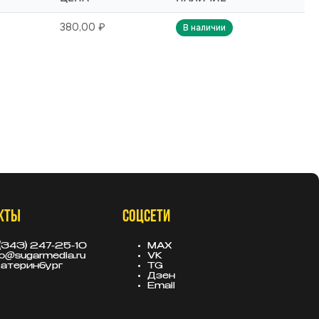
380,00 ₽
В наличии
КТЫ
СОЦСЕТИ
(343) 247-25-10
MAX
fo@sugarmedia.ru
VK
атеринбург
TG
Дзен
Email