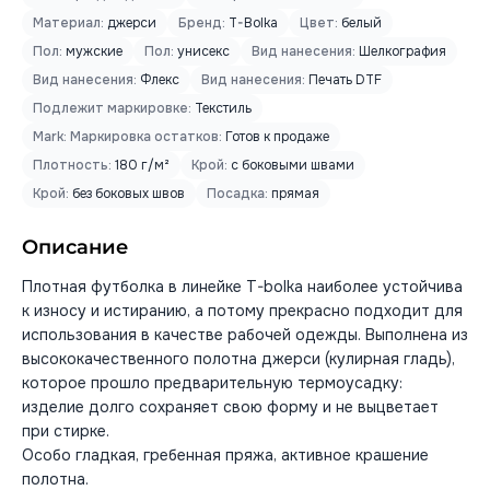
Материал:
джерси
Бренд:
T-Bolka
Цвет:
белый
Пол:
мужские
Пол:
унисекс
Вид нанесения:
Шелкография
Вид нанесения:
Флекс
Вид нанесения:
Печать DTF
Подлежит маркировке:
Текстиль
Mark: Маркировка остатков:
Готов к продаже
Плотность:
180 г/м²
Крой:
с боковыми швами
Крой:
без боковых швов
Посадка:
прямая
Описание
Плотная футболка в линейке T-bolka наиболее устойчива
к износу и истиранию, а потому прекрасно подходит для
использования в качестве рабочей одежды. Выполнена из
высококачественного полотна джерси (кулирная гладь),
которое прошло предварительную термоусадку:
изделие долго сохраняет свою форму и не выцветает
при стирке.
Особо гладкая, гребенная пряжа, активное крашение
полотна.