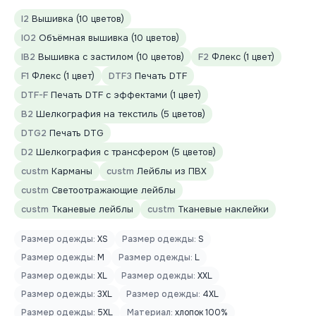
I2
Вышивка (10 цветов)
IO2
Объёмная вышивка (10 цветов)
IB2
Вышивка с застилом (10 цветов)
F2
Флекс (1 цвет)
F1
Флекс (1 цвет)
DTF3
Печать DTF
DTF-F
Печать DTF с эффектами (1 цвет)
B2
Шелкография на текстиль (5 цветов)
DTG2
Печать DTG
D2
Шелкография с трансфером (5 цветов)
custm
Карманы
custm
Лейблы из ПВХ
custm
Светоотражающие лейблы
custm
Тканевые лейблы
custm
Тканевые наклейки
Размер одежды:
XS
Размер одежды:
S
Размер одежды:
M
Размер одежды:
L
Размер одежды:
XL
Размер одежды:
XXL
Размер одежды:
3XL
Размер одежды:
4XL
Размер одежды:
5XL
Материал:
хлопок 100%