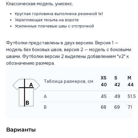
Классическая модель, унисекс.
Круглая горловина выполнена резинкой 1x1
Укрепляющая тесьма на вороте
Усиленные плечевые швы с отстрочкой
Футболки представлены в двух версиях. Версия 1 —
модель без боковых швов, версия 2 — модель с боковыми
швами. Футболки версии 2 выделены добавлением "v2" к
обозначению размера.
XS
S
M
Таблица размеров, см
40
42
44
A
45
49
51,5
B
68
69
71
Варианты