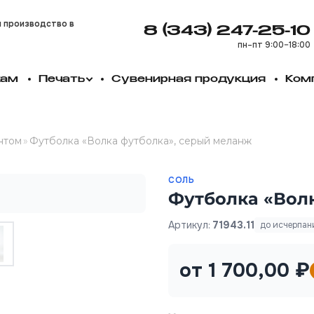
и производство в
8 (343) 247-25-10
пн–пт 9:00–18:00
кам
Печать
Сувенирная продукция
Ком
нтом
»
Футболка «Волка футболка», серый меланж
СОЛЬ
Футболка «Вол
Артикул:
71943.11
до исчерпан
от 1 700,00 ₽