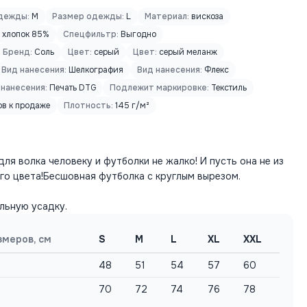
дежды:
M
Размер одежды:
L
Материал:
вискоза
хлопок 85%
Спецфильтр:
Выгодно
Бренд:
Соль
Цвет:
серый
Цвет:
серый меланж
Вид нанесения:
Шелкография
Вид нанесения:
Флекс
 нанесения:
Печать DTG
Подлежит маркировке:
Текстиль
ов к продаже
Плотность:
145 г/м²
для волка человеку и футболки не жалко! И пусть она не из
го цвета!Бесшовная футболка с круглым вырезом.
льную усадку.
змеров, см
S
M
L
XL
XXL
48
51
54
57
60
70
72
74
76
78