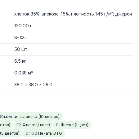
хлопок 85%; вискоза, 15%, плотность 145 г/м²; джерси
130.00 г
S–XXL
50 шт.
6,5 кг
0,038 м³
38.0 × 38.0 × 26.0
бъёмная вышивка (10 цветов)
етов)
F2
Флекс (1 цвет)
F1
Флекс (1 цвет)
5 цветов)
DTG2
Печать DTG