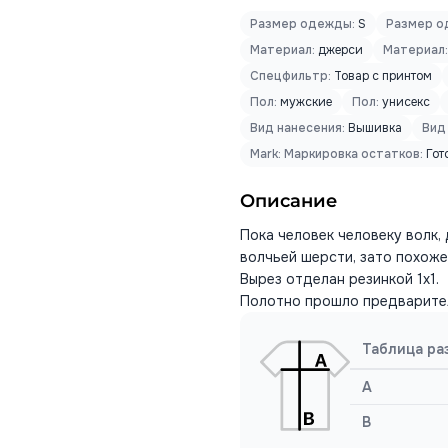
Размер одежды:
S
Размер о
Материал:
джерси
Материал:
Спецфильтр:
Товар с принтом
Пол:
мужские
Пол:
унисекс
Вид нанесения:
Вышивка
Вид
Mark: Маркировка остатков:
Гот
Описание
Пока человек человеку волк, 
волчьей шерсти, зато похоже
Вырез отделан резинкой 1х1.
Полотно прошло предварите
Таблица ра
A
B