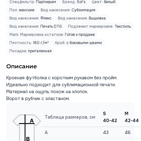
Спецфильтр:
Партнерам
Бренд:
Sol's
Цвет:
белый
Пол:
женские
Вид нанесения:
Сублимация
Вид нанесения:
Флекс
Вид нанесения:
Вышивка
Вид нанесения:
Печать DTG
Подлежит маркировке:
Текстиль
Mark: Маркировка остатков:
Готов к продаже
Плотность:
160 г/м²
Крой:
с боковыми швами
Посадка:
приталенная
Описание
Кроеная футболка с коротким рукавом без пройм.
Идеально подходит для сублимационной печати.
Материал на ощупь похож на хлопок.
Ворот в рубчик с эластаном.
S
M
Таблица размеров, см
40-42
42-44
A
43
46