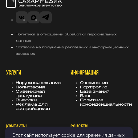
Сахар Медиа
VK
Telegram
MAX
Политика в отношении обработки персональных
данных
Согласие на получение рекламных и информационных
рассылок
УСЛУГИ
ИНФОРМАЦИЯ
Наружная реклама
О компании
Полиграфия
Портфолио
Сувенирная
База знаний
продукция
Блог
Вывески
Политика
Реклама для
конфиденциальности
застройщиков
КОНТАКТЫ
СОЦСЕТИ
Этот сайт использует cookie для хранения данных.
8 (343) 247-25-10
MAX