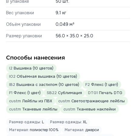
В упаковке
50 шт.
Вес упаковки
9,1 кг
Объём упаковки
0,049 м³
Размер упаковки
56.0 × 35.0 × 25.0
Способы нанесения
I2
Вышивка (10 цветов)
IO2
Объёмная вышивка (10 цветов)
IB2
Вышивка с застилом (10 цветов)
F2
Флекс (1 цвет)
F1
Флекс (1 цвет)
SB22
Сублимация
DTG1
Печать DTG
custm
Лейблы из ПВХ
custm
Светоотражающие лейблы
custm
Тканевые лейблы
custm
Тканевые наклейки
Размер одежды:
L
Размер одежды:
XL
Материал:
полиэстер 100%
Материал:
джерси