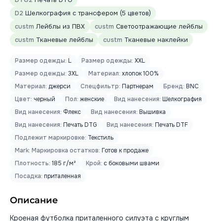
D2
Шелкография с трансфером (5 цветов)
custm
Лейблы из ПВХ
custm
Светоотражающие лейблы
custm
Тканевые лейблы
custm
Тканевые наклейки
Размер одежды:
L
Размер одежды:
XXL
Размер одежды:
3XL
Материал:
хлопок 100%
Материал:
джерси
Спецфильтр:
Партнерам
Бренд:
BNC
Цвет:
черный
Пол:
женские
Вид нанесения:
Шелкография
Вид нанесения:
Флекс
Вид нанесения:
Вышивка
Вид нанесения:
Печать DTG
Вид нанесения:
Печать DTF
Подлежит маркировке:
Текстиль
Mark: Маркировка остатков:
Готов к продаже
Плотность:
185 г/м²
Крой:
с боковыми швами
Посадка:
приталенная
Описание
Кроеная футболка приталенного силуэта с круглым