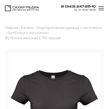
8 (343) 247-25-10
ОТК
пн–пт 9:00–18:00
Сахар Медиа
Главная
»
Каталог
»
Корпоративная одежда с логотипом
»
Футболки с логотипом
»
Футболка женская E190 черная