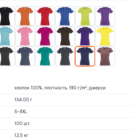
хлопок 100%, плотность 190 г/м²; джерси
134.00 г
S–XXL
100 шт.
12,5 кг