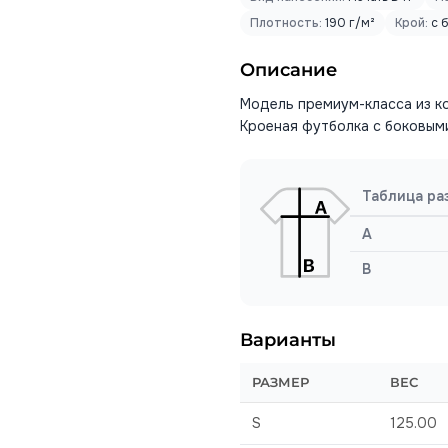
Плотность:
190 г/м²
Крой:
с 
Описание
Модель премиум-класса из к
Кроеная футболка с боковыми
Таблица ра
A
B
Варианты
РАЗМЕР
ВЕС
S
125.00