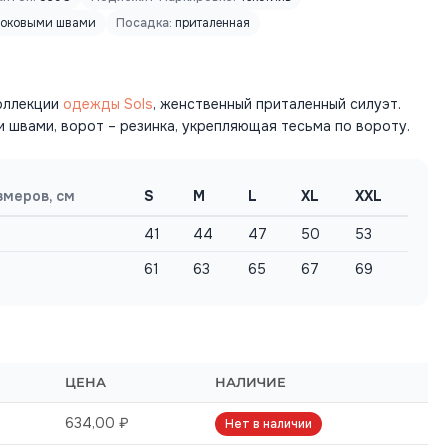
боковыми швами
Посадка:
приталенная
оллекции
одежды Sols
, женственный приталенный силуэт.
 швами, ворот – резинка, укрепляющая тесьма по вороту.
змеров, см
S
M
L
XL
XXL
41
44
47
50
53
61
63
65
67
69
ЦЕНА
НАЛИЧИЕ
634,00 ₽
Нет в наличии