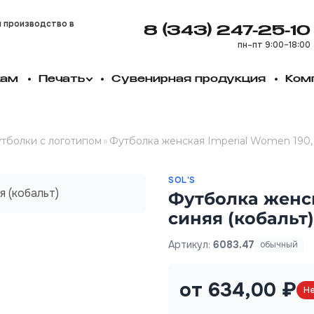
и производство в
8 (343) 247-25-10
пн–пт 9:00–18:00
кам
Печать
Сувенирная продукция
Ком
тболки с логотипом
»
Футболка женская Imperial Women 190, 
SOL'S
Футболка женск
синяя (кобальт)
Артикул:
6083.47
обычный
от 634,00 ₽
Не