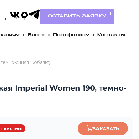
VK
MAX
Telegram
ОСТАВИТЬ ЗАЯВКУ
пания
Блог
Портфолио
Контакты
темно-синяя (кобальт)
ая Imperial Women 190, темно-
ЗАКАЗАТЬ
т в наличии