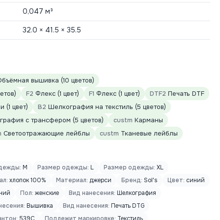
0,047 м³
32.0 × 41.5 × 35.5
бъёмная вышивка (10 цветов)
етов)
F2
Флекс (1 цвет)
F1
Флекс (1 цвет)
DTF2
Печать DTF
 (1 цвет)
B2
Шелкография на текстиль (5 цветов)
рафия с трансфером (5 цветов)
custm
Карманы
m
Светоотражающие лейблы
custm
Тканевые лейблы
дежды:
M
Размер одежды:
L
Размер одежды:
XL
ал:
хлопок 100%
Материал:
джерси
Бренд:
Sol's
Цвет:
синий
ний
Пол:
женские
Вид нанесения:
Шелкография
несения:
Вышивка
Вид нанесения:
Печать DTG
антон:
539C
Подлежит маркировке:
Текстиль