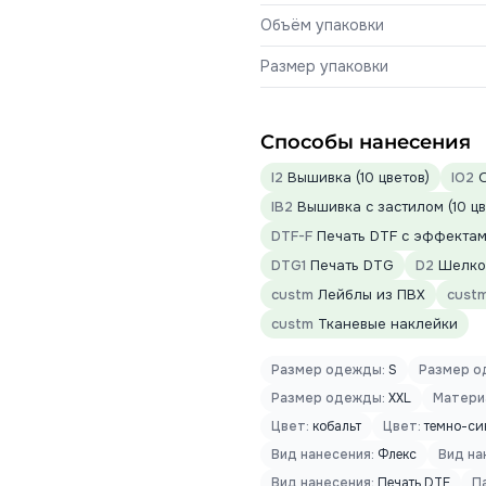
Объём упаковки
Размер упаковки
Способы нанесения
I2
Вышивка (10 цветов)
IO2
О
IB2
Вышивка с застилом (10 цв
DTF-F
Печать DTF с эффектами
DTG1
Печать DTG
D2
Шелког
custm
Лейблы из ПВХ
cust
custm
Тканевые наклейки
Размер одежды:
S
Размер о
Размер одежды:
XXL
Матери
Цвет:
кобальт
Цвет:
темно-си
Вид нанесения:
Флекс
Вид на
Вид нанесения:
Печать DTF
П