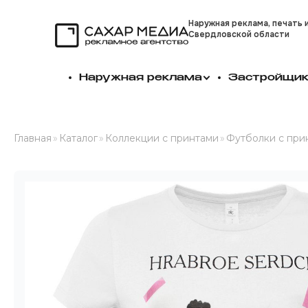
Наружная реклама, печать 
Свердловской области
Сахар Медиа
Наружная реклама
Застройщи
Главная
»
Каталог
»
Коллекции с принтами
»
Футболки с при