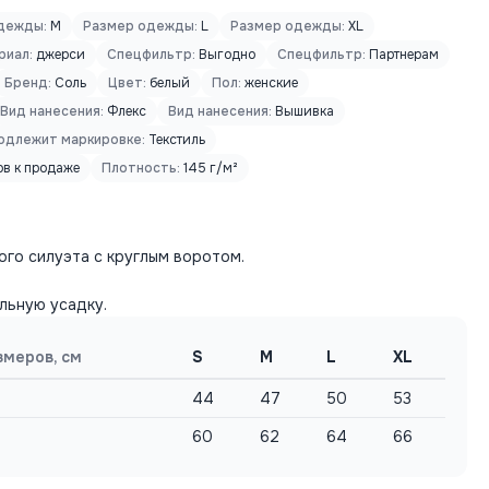
дежды:
M
Размер одежды:
L
Размер одежды:
XL
риал:
джерси
Спецфильтр:
Выгодно
Спецфильтр:
Партнерам
Бренд:
Соль
Цвет:
белый
Пол:
женские
Вид нанесения:
Флекс
Вид нанесения:
Вышивка
одлежит маркировке:
Текстиль
ов к продаже
Плотность:
145 г/м²
ого силуэта с круглым воротом.
льную усадку.
змеров, см
S
M
L
XL
44
47
50
53
60
62
64
66