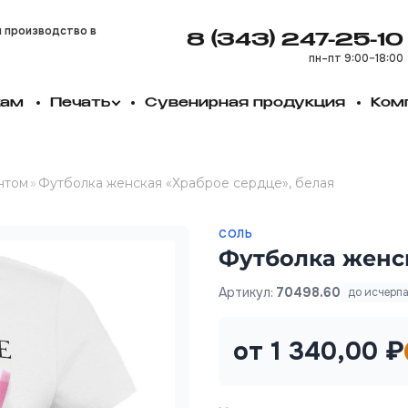
и производство в
8 (343) 247-25-10
пн–пт 9:00–18:00
кам
Печать
Сувенирная продукция
Ком
нтом
»
Футболка женская «Храброе сердце», белая
СОЛЬ
Футболка женск
Артикул:
70498.60
до исчерп
от 1 340,00 ₽