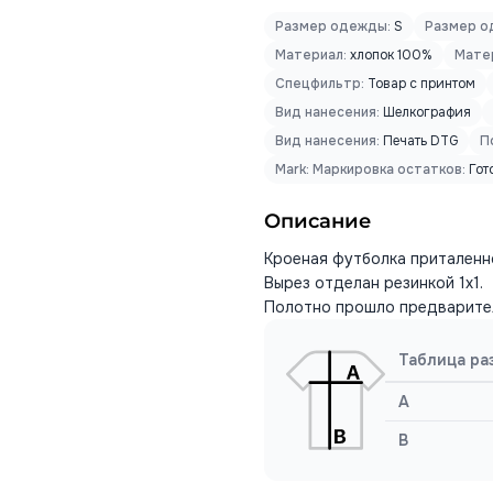
Размер одежды:
S
Размер о
Материал:
хлопок 100%
Мате
Спецфильтр:
Товар с принтом
Вид нанесения:
Шелкография
Вид нанесения:
Печать DTG
П
Mark: Маркировка остатков:
Гот
Описание
Кроеная футболка приталенн
Вырез отделан резинкой 1х1.
Полотно прошло предварите
Таблица ра
A
B