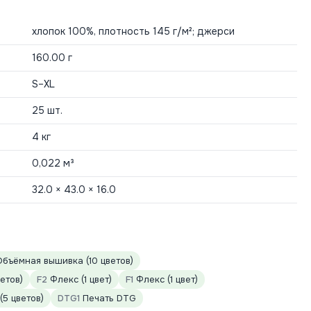
хлопок 100%, плотность 145 г/м²; джерси
160.00 г
S–XL
25 шт.
4 кг
0,022 м³
32.0 × 43.0 × 16.0
бъёмная вышивка (10 цветов)
етов)
F2
Флекс (1 цвет)
F1
Флекс (1 цвет)
5 цветов)
DTG1
Печать DTG