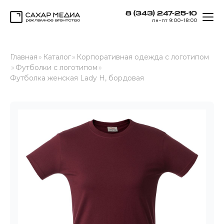
8 (343) 247-25-10
ОТК
пн–пт 9:00–18:00
Сахар Медиа
Главная
»
Каталог
»
Корпоративная одежда с логотипом
»
Футболки с логотипом
»
Футболка женская Lady H, бордовая