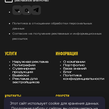
Сахар Медиа
VK
MAX
Telegram
Политика в отношении обработки персональных
данных
Согласие на получение рекламных и информационных
рассылок
УСЛУГИ
ИНФОРМАЦИЯ
Наружная реклама
О компании
Полиграфия
Портфолио
Сувенирная
База знаний
продукция
Блог
Вывески
Политика
Реклама для
конфиденциальности
застройщиков
КОНТАКТЫ
СОЦСЕТИ
Этот сайт использует cookie для хранения данных.
8 (343) 247-25-10
MAX
Продолжая работу с сайтом, вы соглашаетесь на
info@sugarmedia.ru
VK