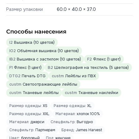
Размер упаковки
60.0 × 40.0 × 37.0
Способы нанесения
I2
Вышивка (10 цветов)
IO2
Объёмная вышивка (10 цветов)
IB2
Вышивка с застилом (10 цветов)
F2
Флекс (1 цвет)
F1
Флекс (1 цвет)
B2
Шелкография на текстиль (5 цветов)
DTG2
Печать DTG
custm
Лейблы из ПВХ
custm
Светоотражающие лейблы
custm
Тканевые лейблы
custm
Тканевые наклейки
Размер одежды:
XS
Размер одежды:
XL
Размер одежды:
XXL
Материал:
хлопок 100%
Материал:
джерси
Спецфильтр:
Выгодно
Спецфильтр:
Партнерам
Бренд:
James Harvest
Цвет:
бордовый
Пол:
женские