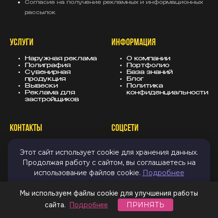
Согласие на получение рекламных и информационных
рассылок
УСЛУГИ
ИНФОРМАЦИЯ
Наружная реклама
О компании
Полиграфия
Портфолио
Сувенирная
База знаний
продукция
Блог
Вывески
Политика
Реклама для
конфиденциальности
застройщиков
КОНТАКТЫ
СОЦСЕТИ
8 (343) 247-25-10
MAX
Этот сайт использует cookie для хранения данных.
info@sugarmedia.ru
VK
Екатеринбург
TG
Продолжая работу с сайтом, вы соглашаетесь на
Дзен
использование файлов cookie.
Подробнее
Email
ПРИНЯТЬ И ЗАКРЫТЬ
Мы используем файлы cookie для улучшения работы
сайта.
Подробнее
ПРИНЯТЬ