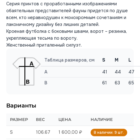
Серия принтов с проработанными изображениями
обаятельных представителей фауны придется по душе
всем, кто неравнодушен к монохромным сочетаниям и
лаконичному дизайну без лишних деталей.
Кроеная футболка с боковыми швами, ворот – резинка,
укрепляющая тесьма по вороту.
Женственный приталенный силуэт.
Таблица размеров, см
S
M
L
A
41
44
47
B
61
63
65
Варианты
РАЗМЕР
ВЕС
ЦЕНА
НАЛИЧИЕ
S
106.67
1 600,00 ₽
В наличии: 9 шт.