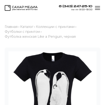
8 (343) 247-25-10
ОТК
пн–пт 9:00–18:00
Сахар Медиа
Главная
»
Каталог
»
Коллекции с принтами
»
Футболки с принтом
»
Футболка женская Like a Penguin, черная