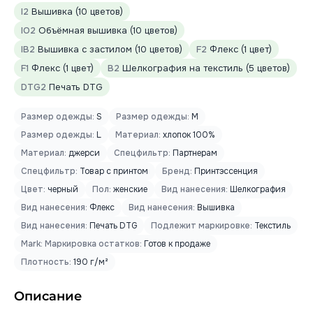
I2
Вышивка (10 цветов)
IO2
Объёмная вышивка (10 цветов)
IB2
Вышивка с застилом (10 цветов)
F2
Флекс (1 цвет)
F1
Флекс (1 цвет)
B2
Шелкография на текстиль (5 цветов)
DTG2
Печать DTG
Размер одежды:
S
Размер одежды:
M
Размер одежды:
L
Материал:
хлопок 100%
Материал:
джерси
Спецфильтр:
Партнерам
Спецфильтр:
Товар с принтом
Бренд:
Принтэссенция
Цвет:
черный
Пол:
женские
Вид нанесения:
Шелкография
Вид нанесения:
Флекс
Вид нанесения:
Вышивка
Вид нанесения:
Печать DTG
Подлежит маркировке:
Текстиль
Mark: Маркировка остатков:
Готов к продаже
Плотность:
190 г/м²
Описание