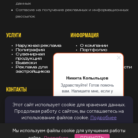
данных
Согласие на получение рекламных и информационных
рассылок
УСЛУГИ
ИНФОРМАЦИЯ
Наружная реклама
О компании
Полиграфия
Портфолио
Сувенирная
База знаний
продукция
Блог
Вывески
Политика
Реклама для
конфиденциальности
застройщиков
Никита Копыльцов
Здравствуйте! Готов помочь
КОНТАКТЫ
СОЦСЕТИ
вам. Напишите мне, если у
вас появятся вопросы.
8 (343) 247-25-10
MAX
Этот сайт использует cookie для хранения данных.
info@sugarmedia.ru
VK
Екатеринбург
TG
Продолжая работу с сайтом, вы соглашаетесь на
Дзен
использование файлов cookie.
Подробнее
Email
ПРИНЯТЬ И ЗАКРЫТЬ
Мы используем файлы cookie для улучшения работы