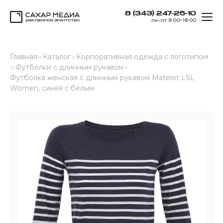
8 (343) 247-25-10
ОТК
пн–пт 9:00–18:00
Сахар Медиа
Главная
»
Каталог
»
Корпоративная одежда с логотипом
»
Футболки с длинным рукавом
»
Футболка женская с длинным рукавом Matelot LSL
Women, синяя с белым