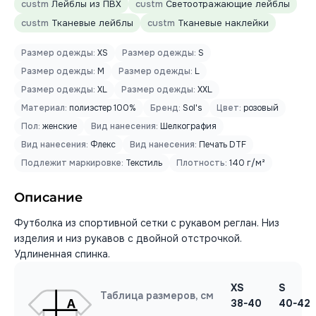
custm
Лейблы из ПВХ
custm
Светоотражающие лейблы
custm
Тканевые лейблы
custm
Тканевые наклейки
Размер одежды:
XS
Размер одежды:
S
Размер одежды:
M
Размер одежды:
L
Размер одежды:
XL
Размер одежды:
XXL
Материал:
полиэстер 100%
Бренд:
Sol's
Цвет:
розовый
Пол:
женские
Вид нанесения:
Шелкография
Вид нанесения:
Флекс
Вид нанесения:
Печать DTF
Подлежит маркировке:
Текстиль
Плотность:
140 г/м²
Описание
Футболка из спортивной сетки с рукавом реглан. Низ
изделия и низ рукавов с двойной отстрочкой.
Удлиненная спинка.
XS
S
Таблица размеров, см
38-40
40-42