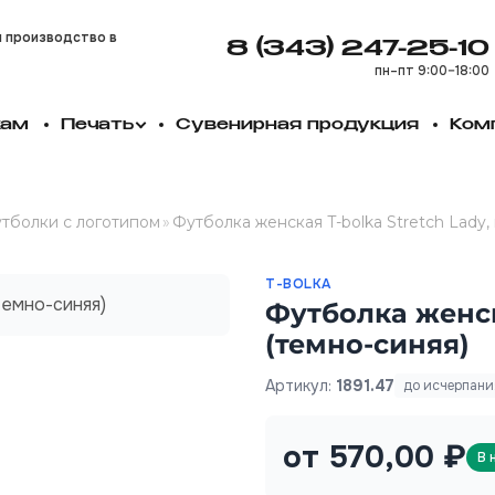
и производство в
8 (343) 247-25-10
пн–пт 9:00–18:00
кам
Печать
Сувенирная продукция
Ком
тболки с логотипом
»
Футболка женская T-bolka Stretch Lady,
T-BOLKA
Футболка женска
(темно-синяя)
Артикул:
1891.47
до исчерпани
от 570,00 ₽
В 