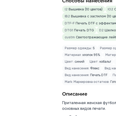
Способы нанесения
I2
Вышивка (10 цветов)
IO2
О
IB2
Вышивка с застилом (10 цв
DTF-F
Печать DTF с эффектами
DTG1
Печать DTG
D2
Шелког
custm
Светоотражающие лей
Размер одежды:
S
Размер о
Материал:
хлопок 95%
Матер
Цвет:
синий
Цвет:
кобальт
Вид нанесения:
Флекс
Вид на
Вид нанесения:
Печать DTF
П
Mark: Маркировка остатков:
Гот
Описание
Приталенная женская футбол
основных видов печати.