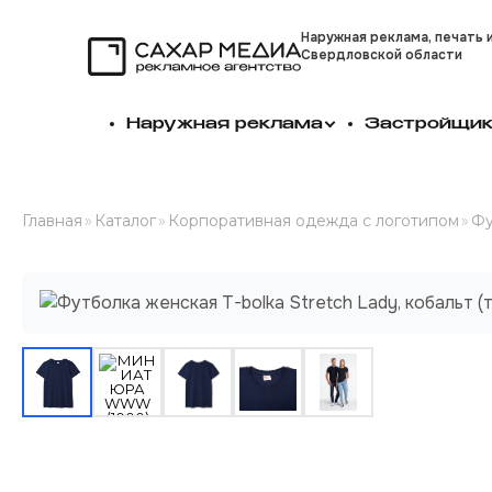
Наружная реклама, печать 
Свердловской области
Сахар Медиа
Наружная реклама
Застройщи
Главная
»
Каталог
»
Корпоративная одежда с логотипом
»
Фу