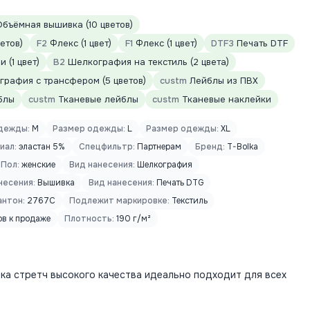
бъёмная вышивка (10 цветов)
етов)
F2
Флекс (1 цвет)
F1
Флекс (1 цвет)
DTF3
Печать DTF
 (1 цвет)
B2
Шелкография на текстиль (2 цвета)
рафия с трансфером (5 цветов)
custm
Лейблы из ПВХ
блы
custm
Тканевые лейблы
custm
Тканевые наклейки
дежды:
M
Размер одежды:
L
Размер одежды:
XL
иал:
эластан 5%
Спецфильтр:
Партнерам
Бренд:
T-Bolka
Пол:
женские
Вид нанесения:
Шелкография
несения:
Вышивка
Вид нанесения:
Печать DTG
антон:
2767C
Подлежит маркировке:
Текстиль
ов к продаже
Плотность:
190 г/м²
ка стретч высокого качества идеально подходит для всех