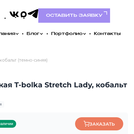
VK
MAX
Telegram
ОСТАВИТЬ ЗАЯВКУ
пания
Блог
Портфолио
Контакты
 кобальт (темно-синяя)
я T-bolka Stretch Lady, кобальт
я
ЗАКАЗАТЬ
наличии