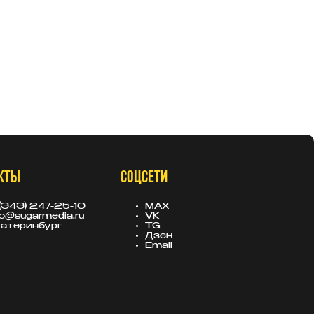
КТЫ
СОЦСЕТИ
(343) 247-25-10
MAX
fo@sugarmedia.ru
VK
атеринбург
TG
Дзен
Email