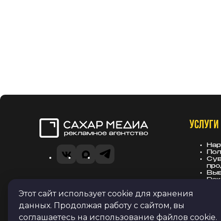
УСЛУГИ
Сахар Медиа
Нар
Пол
VK
Telegram
MAX
Сув
про
Вы
Рек
Политика в отношении обработки
зас
Этот сайт использует cookie для хранения
персональных данных
данных. Продолжая работу с сайтом, вы
Согласие на получение рекламных
соглашаетесь на использование файлов cookie.
и информационных рассылок