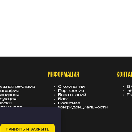
ИНФОРМАЦИЯ
КОНТА
ужная реклама
О компании
8 
играфия
Портфолио
in
енирная
База знаний
Ек
дукция
Блог
вески
Политика
лама для
конфиденциальности
тройщиков
ПРИНЯТЬ И ЗАКРЫТЬ