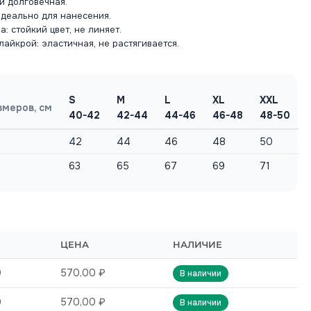
и долговечная.
идеально для нанесения.
: стойкий цвет, не линяет.
лайкрой: эластичная, не растягивается.
S
M
L
XL
XXL
змеров, см
40-42
42-44
44-46
46-48
48-50
42
44
46
48
50
63
65
67
69
71
ЦЕНА
НАЛИЧИЕ
0
570,00 ₽
В наличии
0
570,00 ₽
В наличии