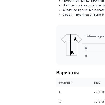
Гребенная пряжа: прочная 
Полотно супрем: гладкое, 
Активное крашение полотна
Ворот — резинка рибана с 
Таблица ра
A
B
Варианты
РАЗМЕР
ВЕС
L
220.0
XL
220.0