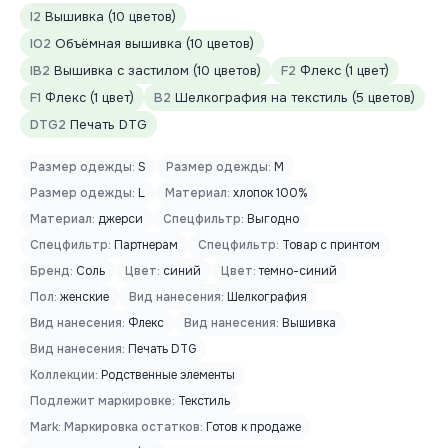
I2
Вышивка (10 цветов)
IO2
Объёмная вышивка (10 цветов)
IB2
Вышивка с застилом (10 цветов)
F2
Флекс (1 цвет)
F1
Флекс (1 цвет)
B2
Шелкография на текстиль (5 цветов)
DTG2
Печать DTG
Размер одежды:
S
Размер одежды:
M
Размер одежды:
L
Материал:
хлопок 100%
Материал:
джерси
Спецфильтр:
Выгодно
Спецфильтр:
Партнерам
Спецфильтр:
Товар с принтом
Бренд:
Соль
Цвет:
синий
Цвет:
темно-синий
Пол:
женские
Вид нанесения:
Шелкография
Вид нанесения:
Флекс
Вид нанесения:
Вышивка
Вид нанесения:
Печать DTG
Коллекции:
Родственные элементы
Подлежит маркировке:
Текстиль
Mark: Маркировка остатков:
Готов к продаже