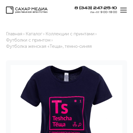
8 (343) 247-25-10
ОТК
пн–пт 9:00–18:00
Сахар Медиа
Главная
»
Каталог
»
Коллекции с принтами
»
Футболки с принтом
»
Футболка женская «Теща», темно-синяя