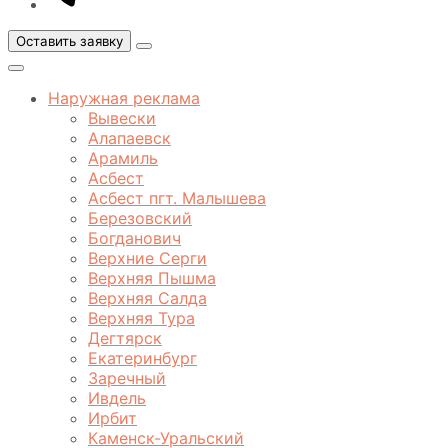
Оставить заявку
Открыть
меню
Закрыть
меню
Наружная реклама
Вывески
Алапаевск
Арамиль
Асбест
Асбест пгт. Малышева
Березовский
Богданович
Верхние Серги
Верхняя Пышма
Верхняя Салда
Верхняя Тура
Дегтярск
Екатеринбург
Заречный
Ивдель
Ирбит
Каменск-Уральский