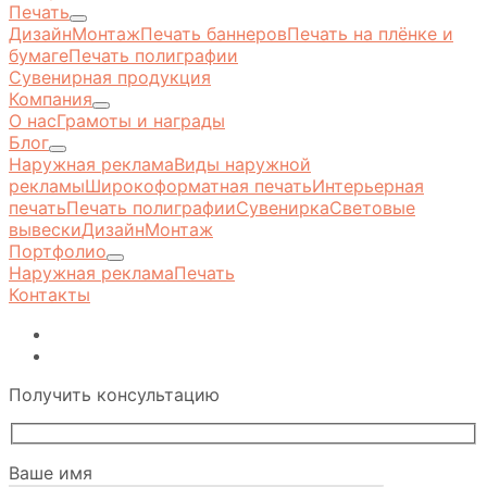
Печать
Дизайн
Монтаж
Печать баннеров
Печать на плёнке и
бумаге
Печать полиграфии
Сувенирная продукция
Компания
О нас
Грамоты и награды
Блог
Наружная реклама
Виды наружной
рекламы
Широкоформатная печать
Интерьерная
печать
Печать полиграфии
Сувенирка
Световые
вывески
Дизайн
Монтаж
Портфолио
Наружная реклама
Печать
Контакты
Получить консультацию
Ваше имя