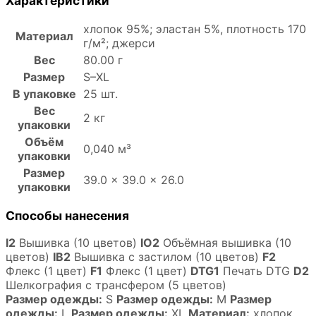
Характеристики
хлопок 95%; эластан 5%, плотность 170
Материал
г/м²; джерси
Вес
80.00 г
Размер
S–XL
В упаковке
25 шт.
Вес
2 кг
упаковки
Объём
0,040 м³
упаковки
Размер
39.0 × 39.0 × 26.0
упаковки
Способы нанесения
I2
Вышивка (10 цветов)
IO2
Объёмная вышивка (10
цветов)
IB2
Вышивка с застилом (10 цветов)
F2
Флекс (1 цвет)
F1
Флекс (1 цвет)
DTG1
Печать DTG
D2
Шелкография с трансфером (5 цветов)
Размер одежды:
S
Размер одежды:
M
Размер
одежды:
L
Размер одежды:
XL
Материал:
хлопок