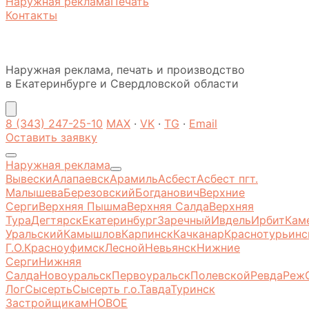
Наружная реклама
Печать
Контакты
Наружная реклама, печать и производство
в Екатеринбурге и Свердловской области
8 (343) 247-25-10
MAX
·
VK
·
TG
·
Email
Оставить заявку
Наружная реклама
Вывески
Алапаевск
Арамиль
Асбест
Асбест пгт.
Малышева
Березовский
Богданович
Верхние
Серги
Верхняя Пышма
Верхняя Салда
Верхняя
Тура
Дегтярск
Екатеринбург
Заречный
Ивдель
Ирбит
Кам
Уральский
Камышлов
Карпинск
Качканар
Краснотурьинс
Г.О.
Красноуфимск
Лесной
Невьянск
Нижние
Серги
Нижняя
Салда
Новоуральск
Первоуральск
Полевской
Ревда
Реж
Лог
Сысерть
Сысерть г.о.
Тавда
Туринск
Застройщикам
НОВОЕ