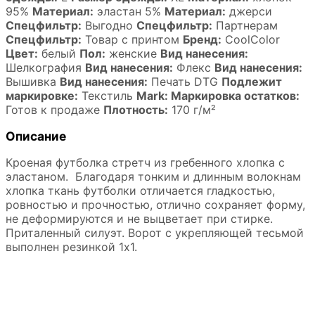
95%
Материал:
эластан 5%
Материал:
джерси
Спецфильтр:
Выгодно
Спецфильтр:
Партнерам
Спецфильтр:
Товар с принтом
Бренд:
CoolColor
Цвет:
белый
Пол:
женские
Вид нанесения:
Шелкография
Вид нанесения:
Флекс
Вид нанесения:
Вышивка
Вид нанесения:
Печать DTG
Подлежит
маркировке:
Текстиль
Mark: Маркировка остатков:
Готов к продаже
Плотность:
170 г/м²
Описание
Кроеная футболка стретч из гребенного хлопка с
эластаном. Благодаря тонким и длинным волокнам
хлопка ткань футболки отличается гладкостью,
ровностью и прочностью, отлично сохраняет форму,
не деформируются и не выцветает при стирке.
Приталенный силуэт. Ворот с укрепляющей тесьмой
выполнен резинкой 1x1.