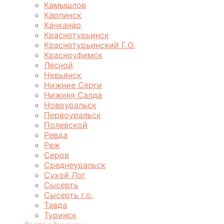
Камышлов
Карпинск
Качканар
Краснотурьинск
Краснотурьинский Г.О.
Красноуфимск
Лесной
Невьянск
Нижние Серги
Нижняя Салда
Новоуральск
Первоуральск
Полевской
Ревда
Реж
Серов
Среднеуральск
Сухой Лог
Сысерть
Сысерть г.о.
Тавда
Туринск