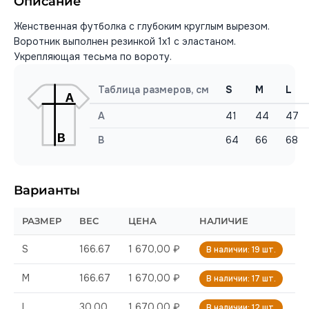
Описание
Женственная футболка с глубоким круглым вырезом.
Воротник выполнен резинкой 1х1 с эластаном.
Укрепляющая тесьма по вороту.
Таблица размеров, см
S
M
L
A
41
44
47
B
64
66
68
Варианты
РАЗМЕР
ВЕС
ЦЕНА
НАЛИЧИЕ
S
166.67
1 670,00 ₽
В наличии: 19 шт.
M
166.67
1 670,00 ₽
В наличии: 17 шт.
L
30.00
1 670,00 ₽
В наличии: 12 шт.