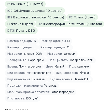
I2
Вышивка (10 цветов)
IO2
Объёмная вышивка (10 цветов)
IB2
Вышивка с застилом (10 цветов)
F2
Флекс (1 цвет)
F1
Флекс (1 цвет)
B2
Шелкография на текстиль (5 цветов)
DTG1
Печать DTG
Размер одежды:
S
Размер одежды:
M
Размер одежды:
L
Размер одежды:
XL
Материал:
хлопок 100%
Материал:
джерси
Спецфильтр:
Партнерам
Спецфильтр:
Товар с принтом
Бренд:
Принтэссенция
Цвет:
белый
Пол:
женские
Вид нанесения:
Шелкография
Вид нанесения:
Флекс
Вид нанесения:
Вышивка
Вид нанесения:
Печать DTG
Подлежит маркировке:
Текстиль
Mark: Маркировка остатков:
Готов к продаже
Плотность:
150 г/м²