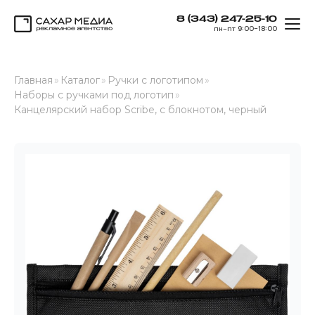
8 (343) 247-25-10
ОТК
пн–пт 9:00–18:00
Сахар Медиа
Главная
»
Каталог
»
Ручки с логотипом
»
Наборы с ручками под логотип
»
Канцелярский набор Scribe, с блокнотом, черный