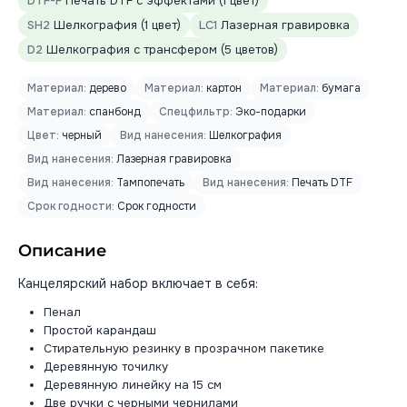
DTF-F
Печать DTF с эффектами (1 цвет)
SH2
Шелкография (1 цвет)
LC1
Лазерная гравировка
D2
Шелкография с трансфером (5 цветов)
Материал:
дерево
Материал:
картон
Материал:
бумага
Материал:
спанбонд
Спецфильтр:
Эко-подарки
Цвет:
черный
Вид нанесения:
Шелкография
Вид нанесения:
Лазерная гравировка
Вид нанесения:
Тампопечать
Вид нанесения:
Печать DTF
Срок годности:
Срок годности
Описание
Канцелярский набор включает в себя:
Пенал
Простой карандаш
Стирательную резинку в прозрачном пакетике
Деревянную точилку
Деревянную линейку на 15 см
Две ручки с черными чернилами