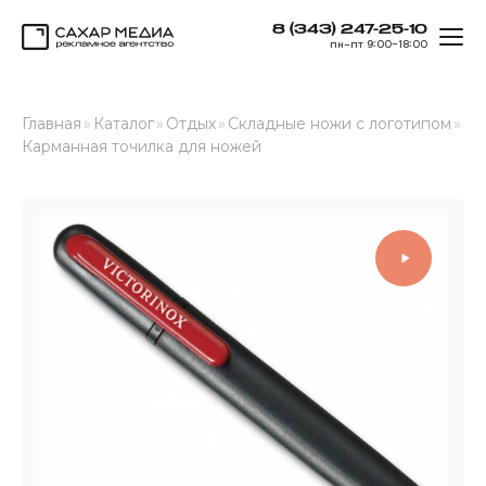
8 (343) 247-25-10
ОТК
пн–пт 9:00–18:00
Сахар Медиа
Главная
»
Каталог
»
Отдых
»
Складные ножи с логотипом
»
Карманная точилка для ножей