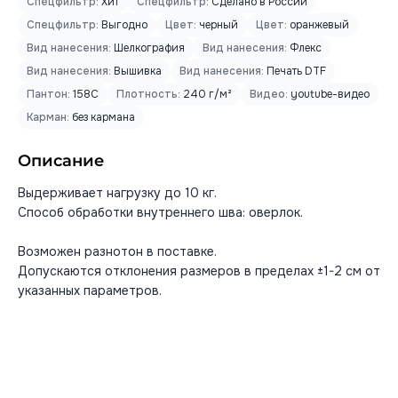
Спецфильтр:
Хит
Спецфильтр:
Сделано в России
Спецфильтр:
Выгодно
Цвет:
черный
Цвет:
оранжевый
Вид нанесения:
Шелкография
Вид нанесения:
Флекс
Вид нанесения:
Вышивка
Вид нанесения:
Печать DTF
Пантон:
158C
Плотность:
240 г/м²
Видео:
youtube-видео
Карман:
без кармана
Описание
Выдерживает нагрузку до 10 кг.
Способ обработки внутреннего шва: оверлок.
Возможен разнотон в поставке.
Допускаются отклонения размеров в пределах ±1-2 см от
указанных параметров.