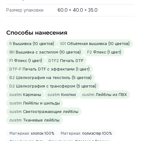
Размер упаковки
60.0 × 40.0 × 35.0
Способы нанесения
I1
Вышивка (10 цветов)
IO1
Объёмная вышивка (10 цветов)
IB1
Вышивка с застилом (10 цветов)
F2
Флекс (1 цвет)
F1
Флекс (1 цвет)
DTF2
Печать DTF
DTF-F
Печать DTF с эффектами (1 цвет)
B2
Шелкография на текстиль (5 цветов)
D2
Шелкография с трансфером (5 цветов)
custm
Карманы
custm
Кнопки
custm
Лейблы из ПВХ
custm
Лейблы и шильды
custm
Светоотражающие лейблы
custm
Тканевые лейблы
Материал:
хлопок 100%
Материал:
полиэстер 100%