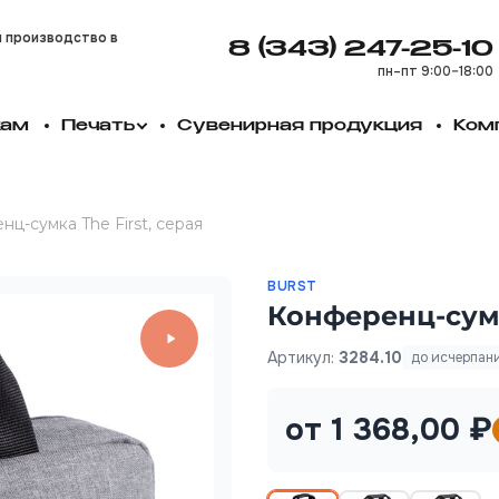
и производство в
8 (343) 247-25-10
пн–пт 9:00–18:00
кам
Печать
Сувенирная продукция
Ком
ц-сумка The First, серая
BURST
Конференц-сумк
Артикул:
3284.10
до исчерпан
от 1 368,00 ₽