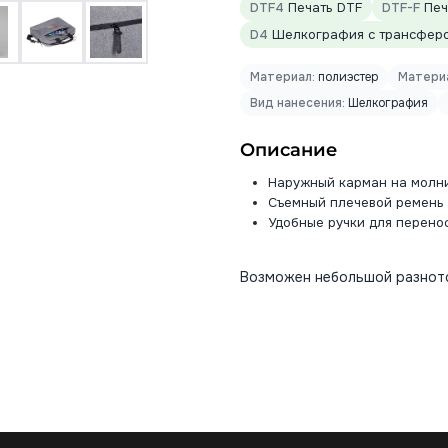
DTF4
Печать DTF
DTF-F
Печа
D4
Шелкография с трансфером
Материал:
полиэстер
Матери
Вид нанесения:
Шелкография
Описание
Наружный карман на молн
Съемный плечевой ремень 
Удобные ручки для перено
Возможен небольшой разното