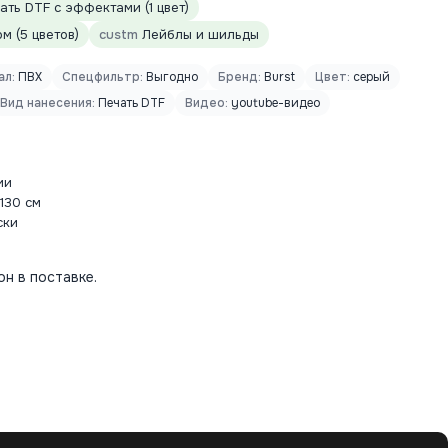
ть DTF с эффектами (1 цвет)
 (5 цветов)
custm
Лейблы и шильды
ал:
ПВХ
Спецфильтр:
Выгодно
Бренд:
Burst
Цвет:
серый
Вид нанесения:
Печать DTF
Видео:
youtube-видео
ии
130 см
ски
н в поставке.