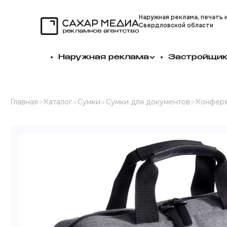
Наружная реклама, печать 
Свердловской области
Сахар Медиа
Наружная реклама
Застройщи
Главная
»
Каталог
»
Сумки
»
Сумки для документов
»
Конферен