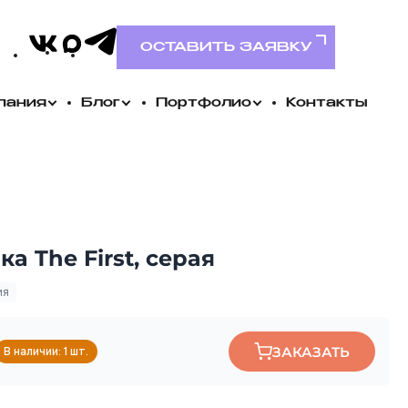
VK
MAX
Telegram
ОСТАВИТЬ ЗАЯВКУ
пания
Блог
Портфолио
Контакты
а The First, серая
ия
ЗАКАЗАТЬ
В наличии: 1 шт.