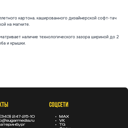
плетного картона, кашированного дизайнерской софт-тач
кой на магните.
матривает наличие технологического зазора шириной до 2
ба и крышки.
КТЫ
СОЦСЕТИ
(343) 247-25-10
MAX
fo@sugarmedia.ru
VK
атеринбург
TG