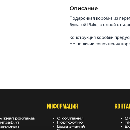
Описание
Подарочная коробка из пере
бумагой Plake, с одной створ
Конструкция коробки предус
мм по линии сопряжения коро
ИНФОРМАЦИЯ
КОНТА
ужная реклама
О компании
8 
играфия
Портфолио
in
енирная
База знаний
Ек