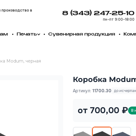
и производство в
8 (343) 247-25-10
пн–пт 9:00–18:00
кам
Печать
Сувенирная продукция
Ком
ка Modum, черная
Коробка Modum
Артикул:
11700.30
до исчерпа
от 700,00 ₽
В 