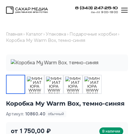
8 (343) 247-25-10
ОТК
пн–пт 9:00–18:00
Сахар Медиа
Главная
»
Каталог
»
Упаковка
»
Подарочные коробки
»
Коробка My Warm Box, темно-синяя
Коробка My Warm Box, темно-синяя
Артикул:
10860.40
обычный
от 1 750,00 ₽
В наличии