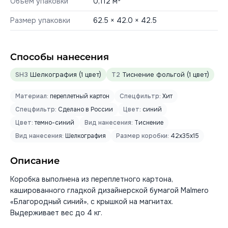
Объём упаковки
0,112 м³
Размер упаковки
62.5 × 42.0 × 42.5
Способы нанесения
SH3
Шелкография (1 цвет)
T2
Тиснение фольгой (1 цвет)
Материал:
переплетный картон
Спецфильтр:
Хит
Спецфильтр:
Сделано в России
Цвет:
синий
Цвет:
темно-синий
Вид нанесения:
Тиснение
Вид нанесения:
Шелкография
Размер коробки:
42x35x15
Описание
Коробка выполнена из переплетного картона,
кашированного гладкой дизайнерской бумагой Malmero
«Благородный синий», с крышкой на магнитах.
Выдерживает вес до 4 кг.