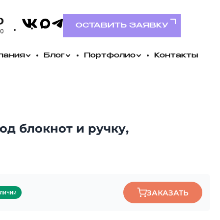
VK
0
MAX
Telegram
ОСТАВИТЬ ЗАЯВКУ
00
пания
Блог
Портфолио
Контакты
од блокнот и ручку,
ЗАКАЗАТЬ
аличии