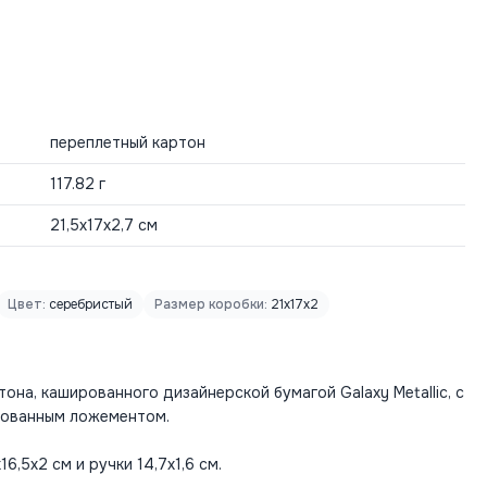
переплетный картон
117.82 г
21,5х17х2,7 см
Цвет:
серебристый
Размер коробки:
21x17x2
она, кашированного дизайнерской бумагой Galaxy Metallic, с
рованным ложементом.
6,5х2 см и ручки 14,7х1,6 см.