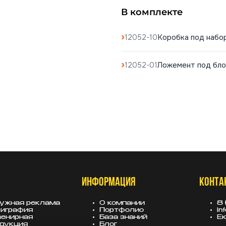
В комплекте
Коробка под набо
12052-10
Ложемент под бло
12052-01
ИНФОРМАЦИЯ
КОНТА
ужная реклама
О компании
8 
играфия
Портфолио
in
енирная
База знаний
Ек
дукция
Блог