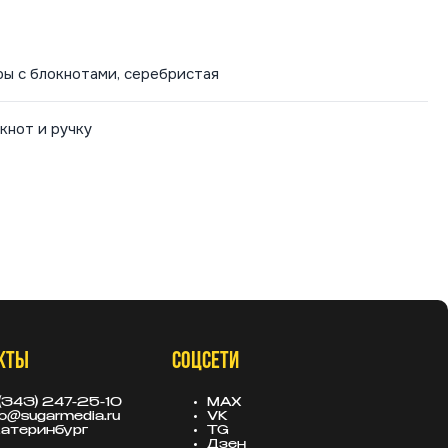
ры с блокнотами, серебристая
кнот и ручку
КТЫ
СОЦСЕТИ
(343) 247-25-10
MAX
fo@sugarmedia.ru
VK
атеринбург
TG
Дзен