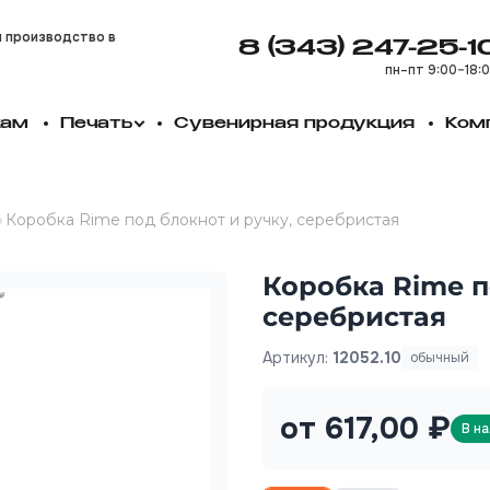
и производство в
8 (343) 247-25-1
пн–пт 9:00–18:
кам
Печать
Сувенирная продукция
Ком
»
Коробка Rime под блокнот и ручку, серебристая
Коробка Rime п
серебристая
Артикул:
12052.10
обычный
от 617,00 ₽
В н