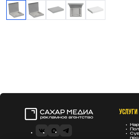
УСЛУГИ
Сахар Медиа
Нар
Пол
VK
MAX
Telegram
Сув
про