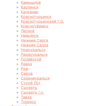
Камышлов
Карпинск
Качканар
Краснотурьинск
Краснотурьинский Г.О.
Красноуфимск
Лесной
Невьянск
Нижние Серги
Нижняя Салда
Новоуральск
Первоуральск
Полевской
Ревда
Реж
Серов
Среднеуральск
Сухой Лог
Сысерть
Сысерть г.о.
Тавда
Туринск