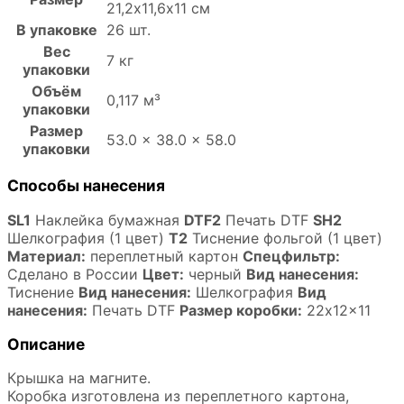
21,2х11,6х11 см
В упаковке
26 шт.
Вес
7 кг
упаковки
Объём
0,117 м³
упаковки
Размер
53.0 × 38.0 × 58.0
упаковки
Способы нанесения
SL1
Наклейка бумажная
DTF2
Печать DTF
SH2
Шелкография (1 цвет)
T2
Тиснение фольгой (1 цвет)
Материал:
переплетный картон
Спецфильтр:
Сделано в России
Цвет:
черный
Вид нанесения:
Тиснение
Вид нанесения:
Шелкография
Вид
нанесения:
Печать DTF
Размер коробки:
22x12x11
Описание
Крышка на магните.
Коробка изготовлена из переплетного картона,