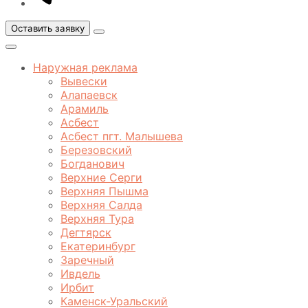
Оставить заявку
Открыть
меню
Закрыть
меню
Наружная реклама
Вывески
Алапаевск
Арамиль
Асбест
Асбест пгт. Малышева
Березовский
Богданович
Верхние Серги
Верхняя Пышма
Верхняя Салда
Верхняя Тура
Дегтярск
Екатеринбург
Заречный
Ивдель
Ирбит
Каменск-Уральский