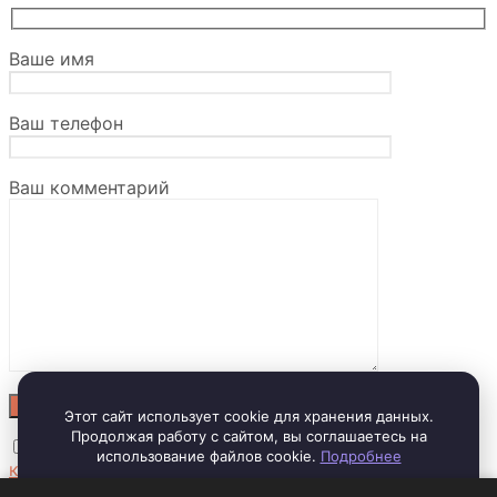
Ваше имя
Ваш телефон
Ваш комментарий
Этот сайт использует cookie для хранения данных.
Продолжая работу с сайтом, вы соглашаетесь на
Отправляя заявку, вы соглашаетесь с
политикой
использование файлов cookie.
Подробнее
конфиденциальности