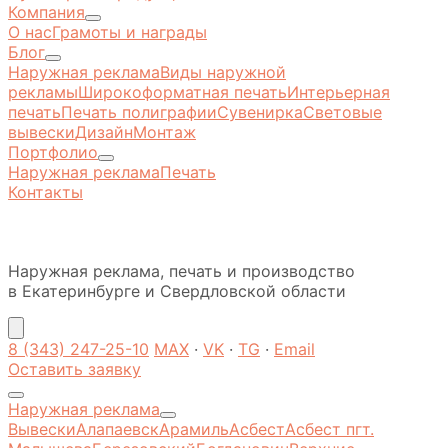
Компания
О нас
Грамоты и награды
Блог
Наружная реклама
Виды наружной
рекламы
Широкоформатная печать
Интерьерная
печать
Печать полиграфии
Сувенирка
Световые
вывески
Дизайн
Монтаж
Портфолио
Наружная реклама
Печать
Контакты
Наружная реклама, печать и производство
в Екатеринбурге и Свердловской области
8 (343) 247-25-10
MAX
·
VK
·
TG
·
Email
Оставить заявку
Наружная реклама
Вывески
Алапаевск
Арамиль
Асбест
Асбест пгт.