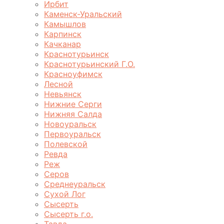
Ирбит
Каменск-Уральский
Камышлов
Карпинск
Качканар
Краснотурьинск
Краснотурьинский Г.О.
Красноуфимск
Лесной
Невьянск
Нижние Серги
Нижняя Салда
Новоуральск
Первоуральск
Полевской
Ревда
Реж
Серов
Среднеуральск
Сухой Лог
Сысерть
Сысерть г.о.
Тавда