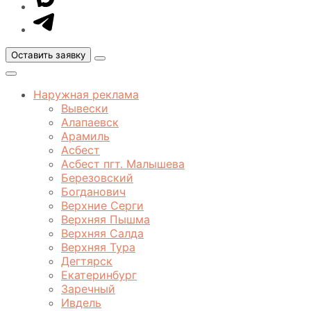
MAX
Оставить заявку
Открыть
меню
Закрыть
меню
Наружная реклама
Вывески
Алапаевск
Арамиль
Асбест
Асбест пгт. Малышева
Березовский
Богданович
Верхние Серги
Верхняя Пышма
Верхняя Салда
Верхняя Тура
Дегтярск
Екатеринбург
Заречный
Ивдель