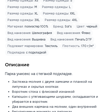
Размер одежды:
XS
Размер одежды:
S
Размер одежды:
M
Размер одежды:
L
Размер одежды:
XL
Размер одежды:
XXL
Размер одежды:
3XL
Размер одежды:
4XL
Материал:
полиэстер 100%
Бренд:
Sol's
Цвет:
черный
Вид нанесения:
Шелкография
Вид нанесения:
Флекс
Вид нанесения:
Вышивка
Вид нанесения:
Печать DTF
Подлежит маркировке:
Текстиль
Плотность:
170 г/м²
Подкладка:
с подкладкой
Описание
Парка унисекс на стеганой подкладке.
Застежка-молния с двумя замками и планкой на
липучках и скрытых кнопках
Воротник-стока с флисовой изнанкой
Капюшон с утягивающими шнурами, складывается и
убирается в воротник
Два внешних кармана на молнии, один внутренний
Регулируемые манжеты на липучках